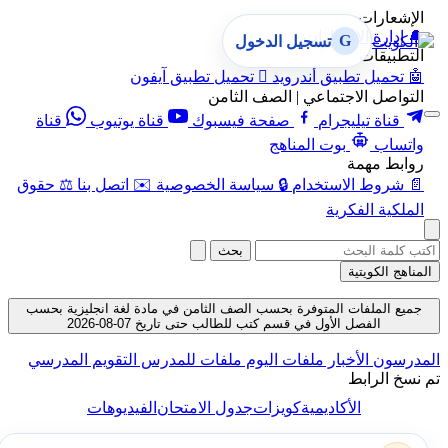
الإشعارات
🔔
إدارة الإشعارات
G
تسجيل الدخول
التطبيقات
🤖
تحميل تطبيق أندرويد

تحميل تطبيق آيفون
التواصل الاجتماعي | الصف الثامن
قناة تيليجرام
صفحة فيسبوك
قناة يوتيوب
قناة
واتساب
بوت المناهج
روابط مهمة
📄
شروط الاستخدام
🔒
سياسة الخصوصية
✉️
اتصل بنا
⚖️
حقوق
الملكية الفكرية
بحث
المناهج الكويتية
جميع الملفات المتوفرة بحسب الصف الثامن في مادة لغة انجليزية بحسب
الفصل الأول في قسم كتب للطالب حتى تاريخ 07-08-2026
المدرسون
الأخبار
ملفات اليوم
ملفات للمدرس
التقويم المدرسي
تم نسخ الرابط
الأكاديمية
كويزات
جدول الامتحان
الفيديوهات