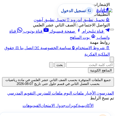
الإشعارات
🔔
إدارة الإشعارات
G
تسجيل الدخول
التطبيقات
🤖
تحميل تطبيق أندرويد

تحميل تطبيق آيفون
التواصل الاجتماعي | الصف الثاني عشر العلمي
قناة تيليجرام
صفحة فيسبوك
قناة يوتيوب
قناة
واتساب
بوت المناهج
روابط مهمة
📄
شروط الاستخدام
🔒
سياسة الخصوصية
✉️
اتصل بنا
⚖️
حقوق
الملكية الفكرية
بحث
المناهج الكويتية
جميع الملفات المتوفرة بحسب الصف الثاني عشر العلمي في مادة رياضيات
بحسب الفصل الثاني في قسم حلول حتى تاريخ 07-08-2026
المدرسون
الأخبار
ملفات اليوم
ملفات للمدرس
التقويم المدرسي
تم نسخ الرابط
الأكاديمية
كويزات
جدول الامتحان
الفيديوهات