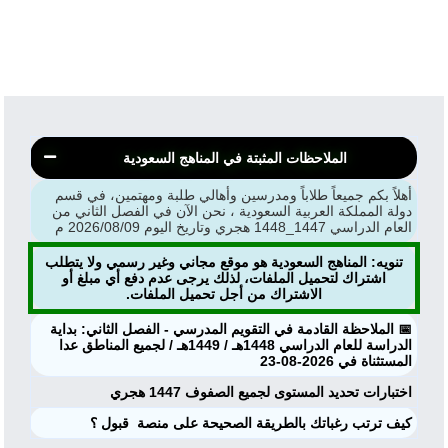
الملاحظات المثبتة في المناهج السعودية
أهلاً بكم جميعاً طلاباً ومدرسين وأهالي طلبة ومهتمين، في قسم
دولة المملكة العربية السعودية ، نحن الآن في الفصل الثاني من
العام الدراسي 1447_1448 هجري وتاريخ اليوم 2026/08/09 م
تنويه: المناهج السعودية هو موقع مجاني وغير رسمي ولا يتطلب
اشتراك لتحميل الملفات، لذلك يرجى عدم دفع أي مبلغ أو
الاشتراك من أجل تحميل الملفات.
📅 الملاحظة القادمة في التقويم المدرسي - الفصل الثاني: بداية
الدراسة للعام الدراسي 1448هـ / 1449هـ / لجميع المناطق عدا
المستثناة في 2026-08-23
اختبارات تحديد المستوى لجميع الصفوف 1447 هجري
‏كيف ترتب رغباتك بالطريقة الصحيحة على منصة ⁧ قبول ⁩؟