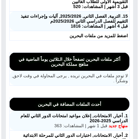
التقويمية الأولى للطلاب الغائبين
مدرسو المناهج
قبل 3 أشهر | المشاهدات: 520
15. التربية, الفصل الثاني, 2025/2026, آليات وإجراءات تنفيذ
ملفات للمدرس
التقييم للفصل الدراسي الثاني 2025/2026م
قبل 4 أشهر | المشاهدات: 1816
ملفات تعليمية
اضغط للمزيد من ملفات البحرين
الكتب المدرسية
أكثر ملفات البحرين تصفحاً خلال الـثلاثين يوماً الماضية في
مناهج مملكة البحرين
تسجيل دخول
لا توجد ملفات في البحرين تريده , يرجى المحاولة في وقت لاحق,
وشكراً .
أحدث الملفات المضافة في البحرين
1. أخبار, الامتحانات, إعلان مواعيد امتحانات الدور الثاني للعام
الدراسي 2025-2026
منهاج جديد
قبل 1 شهر | المشاهدات: 363
2. أخبار, الامتحانات, اختبارات الدور الثاني للمرحلة الابتدائية