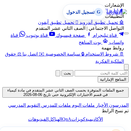
الإشعارات
🔔
إدارة الإشعارات
G
تسجيل الدخول
التطبيقات
🤖
تحميل تطبيق أندرويد

تحميل تطبيق آيفون
التواصل الاجتماعي | الصف الثاني عشر المتقدم
قناة تيليجرام
صفحة فيسبوك
قناة يوتيوب
قناة
واتساب
بوت المناهج
روابط مهمة
📄
شروط الاستخدام
🔒
سياسة الخصوصية
✉️
اتصل بنا
⚖️
حقوق
الملكية الفكرية
بحث
المناهج الإماراتية
جميع الملفات المتوفرة بحسب الصف الثاني عشر المتقدم في مادة كيمياء
في قسم الاختبارات الإلكترونية حتى تاريخ 06-08-2026
المدرسون
الأخبار
ملفات اليوم
ملفات للمدرس
التقويم المدرسي
تم نسخ الرابط
QnA
الأكاديمية
كويزات
الهياكل
الفيديوهات