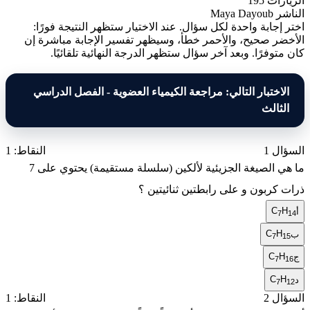
الزيارات
195
الناشر
Maya Dayoub
اختر إجابة واحدة لكل سؤال. عند الاختيار ستظهر النتيجة فورًا:
الأخضر صحيح، والأحمر خطأ، وسيظهر تفسير الإجابة مباشرة إن
كان متوفرًا. وبعد آخر سؤال ستظهر الدرجة النهائية تلقائيًا.
الاختبار التالي: مراجعة الكيمياء العضوية - الفصل الدراسي
الثالث
السؤال 1
النقاط: 1
ما هي الصيغة الجزيئية لألكين (سلسلة مستقيمة) يحتوي على 7
ذرات كربون و على رابطتين ثنائيتين ؟
C
H
أ
7
14
C
H
ب
7
15
C
H
ج
7
16
C
H
د
7
12
السؤال 2
النقاط: 1