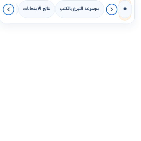
مجموعة التبرع بالكتب
نتائج الامتحانات
كويزات 
🔥