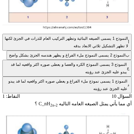
النموذج 1 يسمى الصيغه البنائية وتظهر التركيب العام للذرات في الجزئ لكنها
أ
لا تظهر التشكيل ثلاثي الابعاد بدقه
ب
النموذج 2 يسمى النموذج ملء الفراغ و يظهر هندسه الجزئ بشكل واضح
النموذج 3 يسمى النموذج الكره والعصا و يعطى صوره اكثر واقعيه لما قد
ج
يبدو عليه الجزئ عند رؤيته
النموذج 1 يسمى نموذج ملء الفراغ و يعطي صوره اكثر واقعيه لما قد يبدو
د
عليه الجزئ عند رؤيته
السؤال 10
النقاط: 1
أي مما يأتي يمثل الصيغه العامه التاليه
C_nH
؟
2n-2