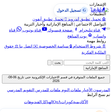
الإشعارات
🔔
إدارة الإشعارات
G
تسجيل الدخول
التطبيقات
🤖
تحميل تطبيق أندرويد

تحميل تطبيق آيفون
التواصل الاجتماعي | المناهج الإماراتية وأخبار التربية
قناة تيليجرام
صفحة فيسبوك
قناة يوتيوب
قناة
واتساب
بوت المناهج
روابط مهمة
📄
شروط الاستخدام
🔒
سياسة الخصوصية
✉️
اتصل بنا
⚖️
حقوق
الملكية الفكرية
بحث
المناهج الإماراتية
جميع الملفات المتوفرة في قسم الاختبارات الإلكترونية حتى تاريخ 06-08-
2026
المدرسون
الأخبار
ملفات اليوم
ملفات للمدرس
التقويم المدرسي
تم نسخ الرابط
QnA
الأكاديمية
كويزات
الهياكل
الفيديوهات