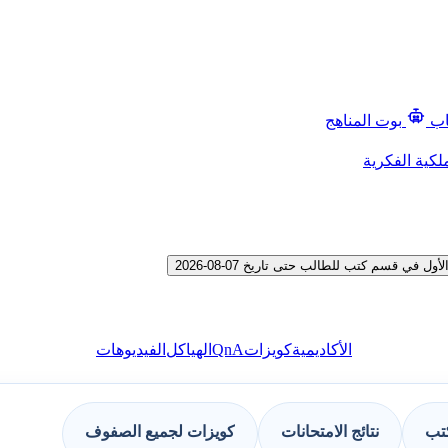
اب
بوت المناهج
لكية الفكرية
 قسم كتب للطالب حتى تاريخ 07-08-2026
QnA
الأكاديمية
كويزات
الهياكل
الفيديوهات
كتب
نتائج الامتحانات
كويزات لجميع الصفوف