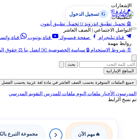
الإشعارات
🔔
إدارة الإشعارات
G
تسجيل الدخول
التطبيقات
🤖
تحميل تطبيق أندرويد

تحميل تطبيق آيفون
التواصل الاجتماعي | الصف العاشر
قناة تيليجرام
صفحة فيسبوك
قناة يوتيوب
قناة واتس
روابط مهمة
📄
شروط الاستخدام
🔒
سياسة الخصوصية
✉️
اتصل بنا
⚖️
حقوق الم
بحث
المناهج الإماراتية
جميع الملفات المتوفرة بحسب الصف العاشر في مادة لغة عربية بحسب الفصل الأول في
المدرسون
الأخبار
ملفات اليوم
ملفات للمدرس
التقويم المدرسي
تم نسخ الرابط
مجموعة التبرع بال
🔥
مهم الآن