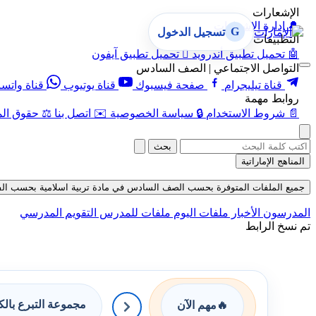
الإشعارات
🔔
إدارة الإشعارات
G
تسجيل الدخول
التطبيقات
🤖
تحميل تطبيق أندرويد

تحميل تطبيق آيفون
التواصل الاجتماعي | الصف السادس
قناة تيليجرام
صفحة فيسبوك
قناة يوتيوب
قناة واتس
روابط مهمة
📄
شروط الاستخدام
🔒
سياسة الخصوصية
✉️
اتصل بنا
⚖️
حقوق الم
بحث
المناهج الإماراتية
جميع الملفات المتوفرة بحسب الصف السادس في مادة تربية اسلامية بحسب الفصل الأو
المدرسون
الأخبار
ملفات اليوم
ملفات للمدرس
التقويم المدرسي
تم نسخ الرابط
مجموعة التبرع بال
🔥
مهم الآن