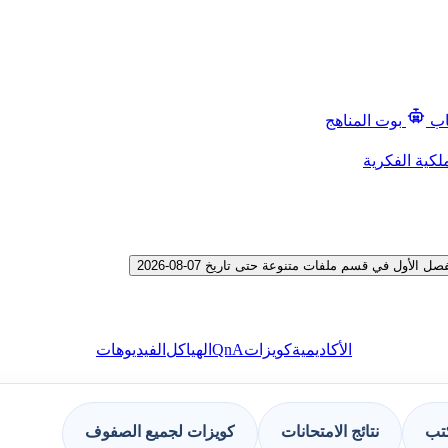
اب
بوت المناهج
لكية الفكرية
ل في قسم ملفات متنوعة حتى تاريخ 07-08-2026
QnA
الأكاديمية
كويزات
الهياكل
الفيديوهات
كتب
نتائج الامتحانات
كويزات لجميع الصفوف