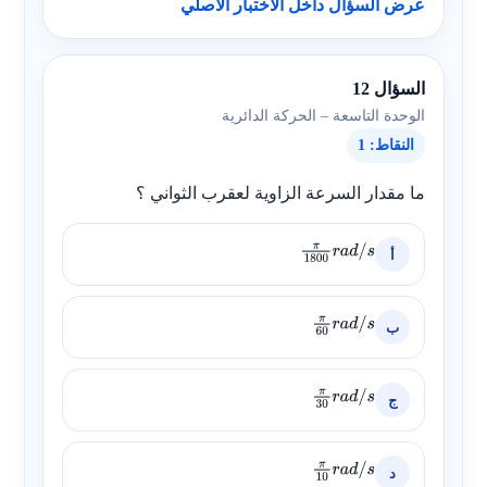
عرض السؤال داخل الاختبار الأصلي
السؤال 12
الوحدة التاسعة – الحركة الدائرية
النقاط: 1
ما مقدار السرعة الزاوية لعقرب الثواني ؟
أ
π
1800
r
a
d
/
s
ب
π
60
r
a
d
/
s
ج
π
30
r
a
d
/
s
د
π
10
r
a
d
/
s