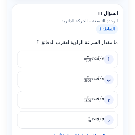
السؤال 11
الوحدة التاسعة – الحركة الدائرية
النقاط: 1
ما مقدار السرعة الزاوية لعقرب الدقائق ؟
أ
π
7200
r
a
d
/
s
ب
π
3600
r
a
d
/
s
ج
π
1800
r
a
d
/
s
د
π
60
r
a
d
/
s