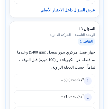
عرض السؤال داخل الاختبار الأصلي
السؤال 13
الوحدة التاسعة – الحركة الدائرية
النقاط: 1
جهاز فصل مركزي يدور بمعدل (
5400 rpm
) وعندما
تم فصله عن الكهرباء دار (
100
دورة) قبل التوقف
تماماً. احسب العجلة الزاوية.
أ
−
60.0
π
r
a
d
/
s
2
ب
−
81.0
π
r
a
d
/
s
2