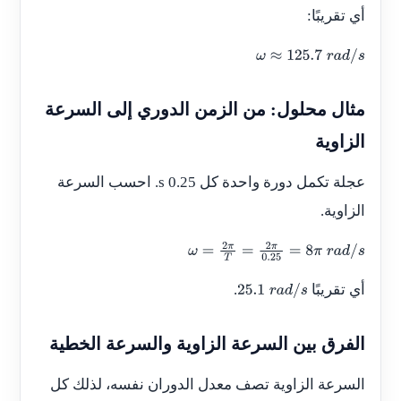
أي تقريبًا:
ω
≈
125.7
r
a
d
/
s
مثال محلول: من الزمن الدوري إلى السرعة
الزاوية
عجلة تكمل دورة واحدة كل 0.25 s. احسب السرعة
الزاوية.
ω
=
2
π
T
=
2
π
0.25
=
8
π
r
a
d
/
s
أي تقريبًا
.
25.1
r
a
d
/
s
الفرق بين السرعة الزاوية والسرعة الخطية
السرعة الزاوية تصف معدل الدوران نفسه، لذلك كل