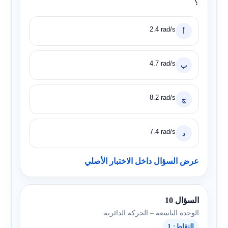
؟
2.4 rad/s
أ
4.7 rad/s
ب
8.2 rad/s
ج
7.4 rad/s
د
عرض السؤال داخل الاختبار الأصلي
السؤال 10
الوحدة التاسعة – الحركة الدائرية
النقاط: 1