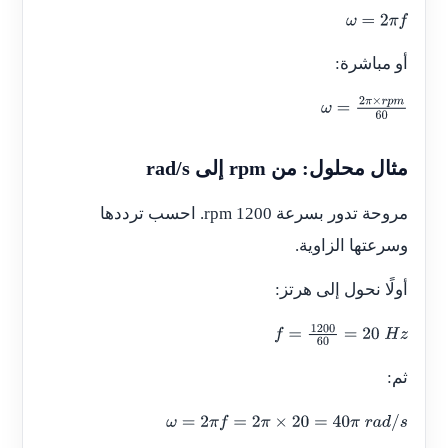
ω
=
2
π
f
أو مباشرة:
ω
=
2
π
×
r
p
m
6
0
مثال محلول: من rpm إلى rad/s
مروحة تدور بسرعة 1200 rpm. احسب ترددها
وسرعتها الزاوية.
أولًا نحول إلى هرتز:
f
=
1200
60
=
20
H
z
ثم:
ω
=
2
π
f
=
2
π
×
20
=
40
π
r
a
d
/
s