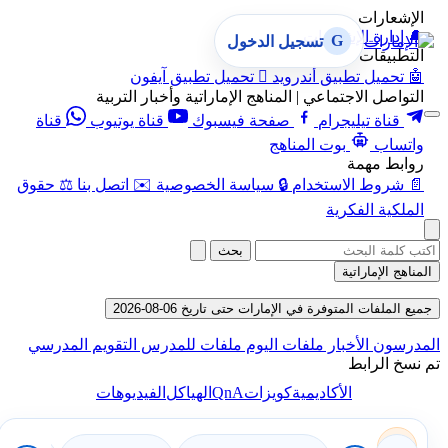
الإشعارات
🔔
إدارة الإشعارات
G
تسجيل الدخول
التطبيقات
🤖
تحميل تطبيق أندرويد

تحميل تطبيق آيفون
التواصل الاجتماعي | المناهج الإماراتية وأخبار التربية
قناة تيليجرام
صفحة فيسبوك
قناة يوتيوب
قناة
واتساب
بوت المناهج
روابط مهمة
📄
شروط الاستخدام
🔒
سياسة الخصوصية
✉️
اتصل بنا
⚖️
حقوق
الملكية الفكرية
بحث
المناهج الإماراتية
جميع الملفات المتوفرة في الإمارات حتى تاريخ 06-08-2026
المدرسون
الأخبار
ملفات اليوم
ملفات للمدرس
التقويم المدرسي
تم نسخ الرابط
QnA
الأكاديمية
كويزات
الهياكل
الفيديوهات