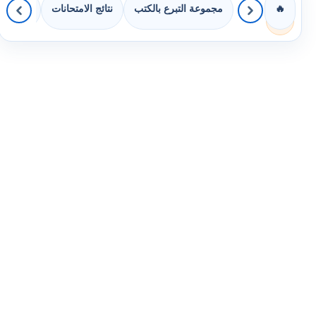
مجموعة التبرع بالكتب
نتائج الامتحانات
كويزات 
🔥