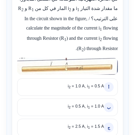
ما مقدار شدة التيار
i
و
i
المار في كل من
R
و
R
2
1
2
1
على الترتيب؟ / In the circuit shown in the figure,
calculate the magnitude of the current
i
flowing
1
through Resistor (
R
) and the current
i
flowing
1
2
).
R
through Resistor (
2
i
= 1.0 A, i
= 0.5 A
أ
2
1
i
= 0.5 A, i
= 1.0 A
ب
2
1
i
= 2.5 A, i
= 1.5 A
ج
2
1