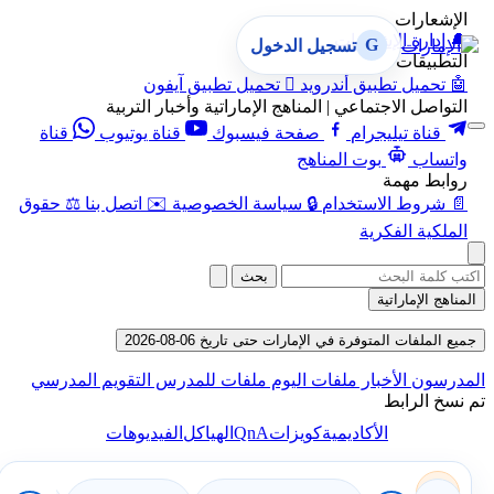
الإشعارات
🔔
إدارة الإشعارات
G
تسجيل الدخول
التطبيقات
🤖
تحميل تطبيق أندرويد

تحميل تطبيق آيفون
التواصل الاجتماعي | المناهج الإماراتية وأخبار التربية
قناة تيليجرام
صفحة فيسبوك
قناة يوتيوب
قناة
واتساب
بوت المناهج
روابط مهمة
📄
شروط الاستخدام
🔒
سياسة الخصوصية
✉️
اتصل بنا
⚖️
حقوق
الملكية الفكرية
بحث
المناهج الإماراتية
جميع الملفات المتوفرة في الإمارات حتى تاريخ 06-08-2026
المدرسون
الأخبار
ملفات اليوم
ملفات للمدرس
التقويم المدرسي
تم نسخ الرابط
QnA
الأكاديمية
كويزات
الهياكل
الفيديوهات