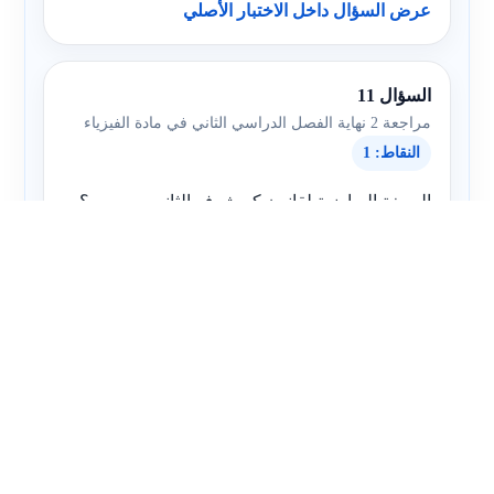
عرض السؤال داخل الاختبار الأصلي
السؤال 11
مراجعة 2 نهاية الفصل الدراسي الثاني في مادة الفيزياء
النقاط: 1
الصيغة الرياضية لقانون كيرشوف الثاني ............ ؟
أ
∑
I
=
0
ب
∑
V
e
m
f
=
∑
I
R
ج
∑
V
e
m
f
=
I
R
د
∑
V
e
m
f
=
∑
I
2
R