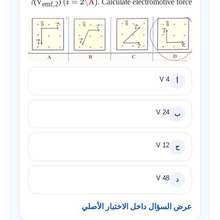
?
(V
)
. Calculate electromotive force
(
i
=
2
\A
)
emf,2
4 V
أ
24 V
ب
12 V
ج
48 V
د
عرض السؤال داخل الاختبار الأصلي