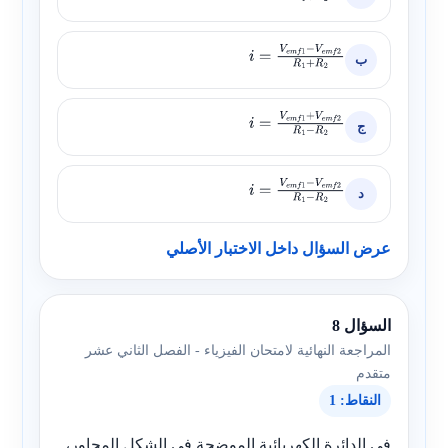
R
1
+
R
2
ب
i
=
V
e
m
f
1
−
V
e
m
f
2
R
1
+
R
2
ج
i
=
V
e
m
f
1
+
V
e
m
f
2
R
1
−
R
2
د
i
=
V
e
m
f
1
−
V
e
m
f
2
R
1
−
R
2
عرض السؤال داخل الاختبار الأصلي
السؤال 8
المراجعة النهائية لامتحان الفيزياء - الفصل الثاني عشر
متقدم
النقاط: 1
في الدائرة الكهربائية الموضحة في الشكل المجاور،