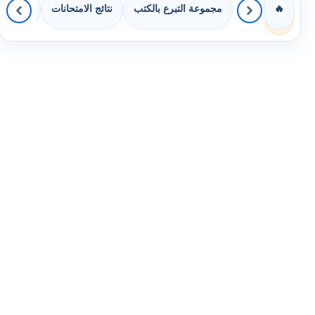
مجموعة التبرع بالكتب
نتائج الامتحانات
كويزات 
🔥