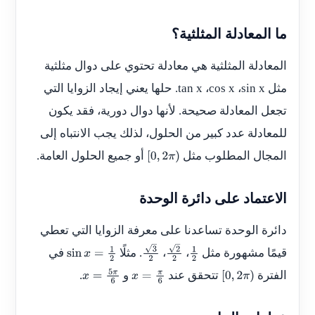
ما المعادلة المثلثية؟
المعادلة المثلثية هي معادلة تحتوي على دوال مثلثية
مثل
sin x
،
cos x
،
tan x
. حلها يعني إيجاد الزوايا التي
تجعل المعادلة صحيحة. لأنها دوال دورية، فقد يكون
للمعادلة عدد كبير من الحلول، لذلك يجب الانتباه إلى
المجال المطلوب مثل
أو جميع الحلول العامة.
[
0
,
2
π
)
الاعتماد على دائرة الوحدة
دائرة الوحدة تساعدنا على معرفة الزوايا التي تعطي
قيمًا مشهورة مثل
،
،
. مثلًا
في
sin
x
=
1
2
3
2
2
2
1
الفترة
تتحقق عند
و
.
2
x
=
5
π
6
x
=
π
6
[
0
,
2
π
)