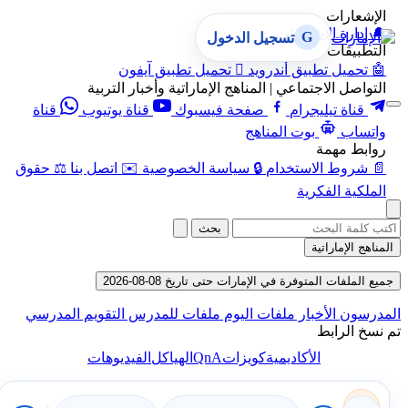
الإشعارات
🔔
إدارة الإشعارات
G
تسجيل الدخول
التطبيقات
🤖
تحميل تطبيق أندرويد

تحميل تطبيق آيفون
التواصل الاجتماعي | المناهج الإماراتية وأخبار التربية
قناة تيليجرام
صفحة فيسبوك
قناة يوتيوب
قناة
واتساب
بوت المناهج
روابط مهمة
📄
شروط الاستخدام
🔒
سياسة الخصوصية
✉️
اتصل بنا
⚖️
حقوق
الملكية الفكرية
بحث
المناهج الإماراتية
جميع الملفات المتوفرة في الإمارات حتى تاريخ 08-08-2026
المدرسون
الأخبار
ملفات اليوم
ملفات للمدرس
التقويم المدرسي
تم نسخ الرابط
QnA
الأكاديمية
كويزات
الهياكل
الفيديوهات