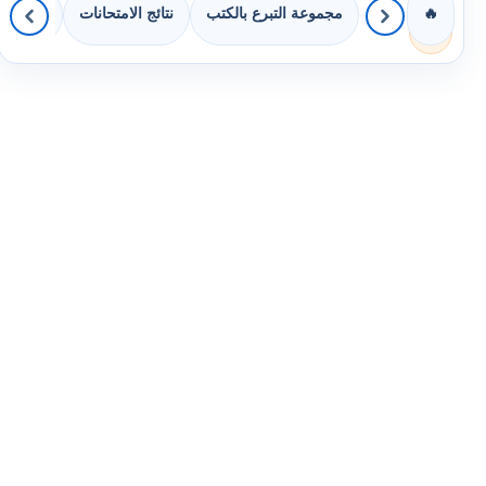
مجموعة التبرع بالكتب
نتائج الامتحانات
كويزات 
🔥