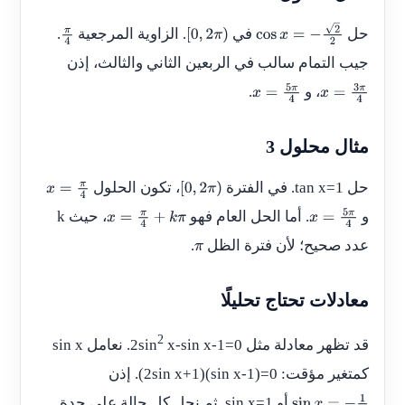
حل
في
. الزاوية المرجعية
.
π
[
0
,
2
π
)
cos
x
=
−
2
2
جيب التمام سالب في الربعين الثاني والثالث، إذن
4
، و
.
x
=
5
π
4
x
=
3
π
4
مثال محلول 3
حل
tan x=1
. في الفترة
، تكون الحلول
x
=
π
4
[
0
,
2
π
)
و
. أما الحل العام فهو
، حيث
k
x
=
π
4
+
k
π
x
=
5
π
4
عدد صحيح؛ لأن فترة الظل
.
π
معادلات تحتاج تحليلًا
2
قد تظهر معادلة مثل
x-sin x-1=0
2sin
. نعامل
sin x
كمتغير مؤقت:
(2sin x+1)(sin x-1)=0
. إذن
أو
sin x=1
. ثم نحل كل حالة على حدة.