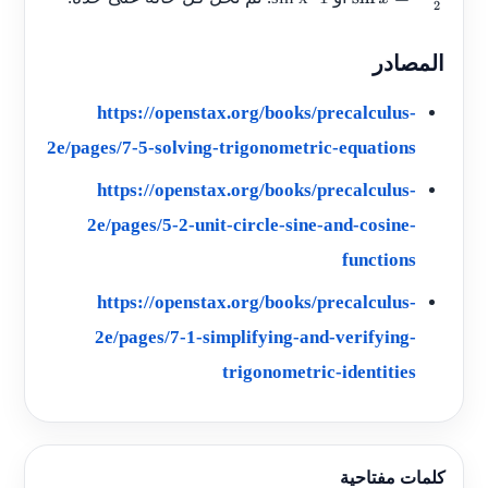
sin
x
=
−
1
2
المصادر
https://openstax.org/books/precalculus-
2e/pages/7-5-solving-trigonometric-equations
https://openstax.org/books/precalculus-
2e/pages/5-2-unit-circle-sine-and-cosine-
functions
https://openstax.org/books/precalculus-
2e/pages/7-1-simplifying-and-verifying-
trigonometric-identities
كلمات مفتاحية