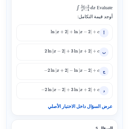
Evaluate
∫
5
x
−
2
x
2
−
أوجد قيمة التكامل:
4
d
x
أ
ln
|
x
+
2
|
+
ln
|
x
−
2
|
+
c
ب
2
ln
|
x
−
2
|
+
3
ln
|
x
+
2
|
+
c
ج
−
2
ln
|
x
+
2
|
−
ln
|
x
−
2
|
+
c
د
−
2
ln
|
x
−
2
|
+
3
ln
|
x
+
2
|
+
c
عرض السؤال داخل الاختبار الأصلي
السؤال 5