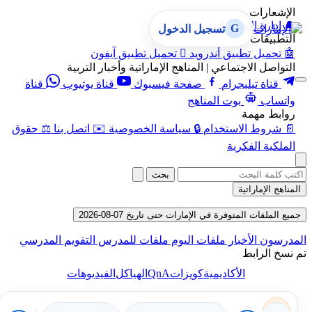
الإشعارات
🔔
إدارة الإشعارات
G
تسجيل الدخول
التطبيقات
🤖
تحميل تطبيق أندرويد

تحميل تطبيق آيفون
التواصل الاجتماعي | المناهج الإماراتية وأخبار التربية
قناة تيليجرام
صفحة فيسبوك
قناة يوتيوب
قناة
واتساب
بوت المناهج
روابط مهمة
📄
شروط الاستخدام
🔒
سياسة الخصوصية
✉️
اتصل بنا
⚖️
حقوق
الملكية الفكرية
بحث
المناهج الإماراتية
جميع الملفات المتوفرة في الإمارات حتى تاريخ 07-08-2026
المدرسون
الأخبار
ملفات اليوم
ملفات للمدرس
التقويم المدرسي
تم نسخ الرابط
QnA
الأكاديمية
كويزات
الهياكل
الفيديوهات