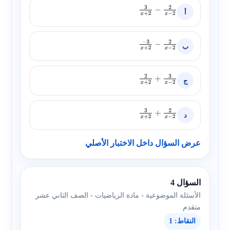
أ
3
x
+
2
−
2
x
−
2
ب
−
3
x
+
2
−
2
x
−
2
ج
2
x
+
2
+
3
x
−
2
د
3
x
+
2
+
2
x
−
2
عرض السؤال داخل الاختبار الأصلي
السؤال 4
الأسئلة الموضوعية - مادة الرياضيات - الصف الثاني عشر
متقدم
النقاط: 1