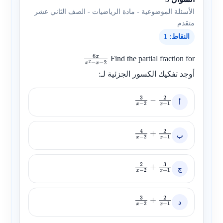
الأسئلة الموضوعية - مادة الرياضيات - الصف الثاني عشر
متقدم
النقاط: 1
Find the partial fraction for
6
x
x
2
−
x
أوجد تفكيك الكسور الجزئية لـ:
−
2
أ
3
x
−
2
−
2
x
+
1
ب
4
x
−
2
+
2
x
+
1
ج
2
x
−
2
+
3
x
+
1
د
3
x
−
2
+
2
x
+
1