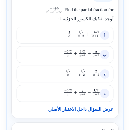
Find the partial fraction for
−
x
+
5
x
3
−
أوجد تفكيك الكسور الجزئية لـ:
x
2
−
2
x
أ
2
x
+
1
/
2
x
−
2
+
−
5
/
2
x
+
1
ب
−
5
/
2
x
+
1
/
2
x
−
2
+
2
x
+
1
ج
1
/
2
x
+
−
5
/
2
x
−
2
−
2
x
+
1
د
−
5
/
2
x
+
2
x
−
2
−
1
/
2
x
+
1
عرض السؤال داخل الاختبار الأصلي