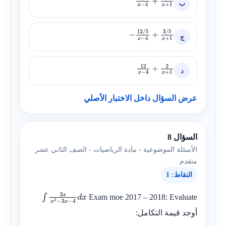
ب
12
/
5
x
−
4
+
3
/
5
x
+
1
ج
−
12
/
5
x
−
4
+
3
/
5
x
+
1
د
12
x
−
4
+
2
x
+
1
عرض السؤال داخل الاختبار الأصلي
السؤال 8
الأسئلة الموضوعية - مادة الرياضيات - الصف الثاني عشر
متقدم
النقاط: 1
Exam moe 2017 – 2018: Evaluate
∫
3
x
x
2
−
3
x
−
4
d
أوجد قيمة التكامل:
x