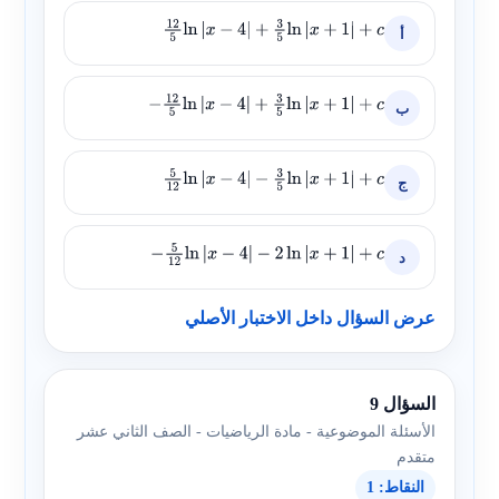
أ
12
5
ln
|
x
−
4
|
+
3
5
ln
|
x
+
1
|
+
c
ب
−
12
5
ln
|
x
−
4
|
+
3
5
ln
|
x
+
1
|
+
c
ج
5
12
ln
|
x
−
4
|
−
3
5
ln
|
x
+
1
|
+
c
د
−
5
12
ln
|
x
−
4
|
−
2
ln
|
x
+
1
|
+
c
عرض السؤال داخل الاختبار الأصلي
السؤال 9
الأسئلة الموضوعية - مادة الرياضيات - الصف الثاني عشر
متقدم
النقاط: 1