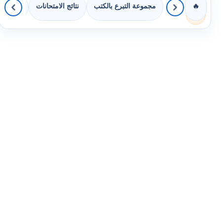
مجموعة التبرع بالكتب
نتائج الامتحانات
كويزات 
🔥