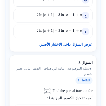
ج
2
ln
|
x
+
1
|
−
3
ln
|
x
−
1
|
+
c
د
2
ln
|
x
+
1
|
+
3
ln
|
x
−
1
|
+
c
عرض السؤال داخل الاختبار الأصلي
السؤال 3
الأسئلة الموضوعية - مادة الرياضيات - الصف الثاني عشر
متقدم
النقاط: 1
Find the partial fraction for
5
x
−
2
أوجد تفكيك الكسور الجزئية لـ:
x
2
−
4