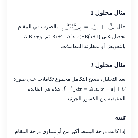
مثال محلول 1
حلل
. بالضرب في المقام
3
x
+
5
(
x
+
1
)
نحصل على
3x+5=A(x-2)+B(x+1)
. ثم نوجد
A,B
(
x
−
2
)
=
A
x
+
1
+
B
x
−
2
بالتعويض أو بمقارنة المعاملات.
مثال محلول 2
بعد التحليل، يصبح التكامل مجموع تكاملات على صورة
. هذه هي الفائدة
∫
A
x
−
a
d
x
=
A
ln
|
x
−
a
|
+
C
الحقيقية من الكسور الجزئية.
تنبيه
إذا كانت درجة البسط أكبر من أو تساوي درجة المقام،