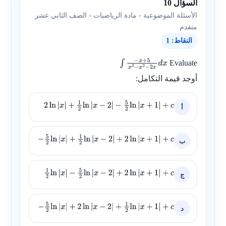
السؤال 10
الأسئلة الموضوعية - مادة الرياضيات - الصف الثاني عشر
متقدم
النقاط: 1
Evaluate
∫
−
x
+
5
x
3
−
x
2
−
أوجد قيمة التكامل:
2
x
d
x
أ
2
ln
|
x
|
+
1
2
ln
|
x
−
2
|
−
5
2
ln
|
x
+
1
|
+
c
ب
−
5
2
ln
|
x
|
+
1
2
ln
|
x
−
2
|
+
2
ln
|
x
+
1
|
+
c
ج
1
2
ln
|
x
|
−
5
2
ln
|
x
−
2
|
+
2
ln
|
x
+
1
|
+
c
د
−
5
2
ln
|
x
|
+
2
ln
|
x
−
2
|
+
1
2
ln
|
x
+
1
|
+
c