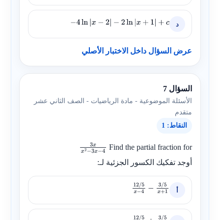
د
−
4
ln
|
x
−
2
|
−
2
ln
|
x
+
1
|
+
c
عرض السؤال داخل الاختبار الأصلي
السؤال 7
الأسئلة الموضوعية - مادة الرياضيات - الصف الثاني عشر
متقدم
النقاط: 1
Find the partial fraction for
3
x
x
2
−
3
x
أوجد تفكيك الكسور الجزئية لـ:
−
4
أ
12
/
5
x
−
4
−
3
/
5
x
+
1