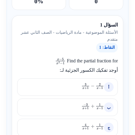
0%
0
السؤال 1
الأسئلة الموضوعية - مادة الرياضيات - الصف الثاني عشر
متقدم
النقاط: 1
Find the partial fraction for
x
−
5
x
أوجد تفكيك الكسور الجزئية لـ:
2
−
1
أ
3
x
+
1
−
2
x
−
1
ب
−
3
x
+
1
+
1
x
−
1
ج
4
x
+
1
+
1
x
−
1