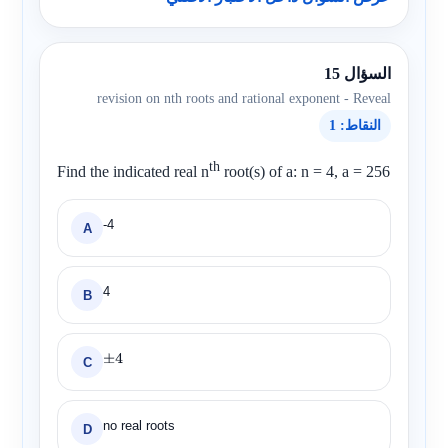
السؤال 15
revision on nth roots and rational exponent - Reveal
النقاط: 1
th
Find the indicated real
n
root(s) of a: n = 4, a = 256
-4
A
4
B
C
±
4
no real roots
D