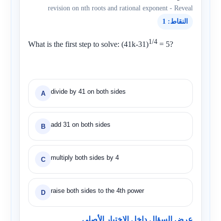
revision on nth roots and rational exponent - Reveal
النقاط: 1
1/4
What is the first step to solve:
(41k-31)
= 5
?
divide by 41 on both sides
A
add 31 on both sides
B
multiply both sides by 4
C
raise both sides to the 4th power
D
عرض السؤال داخل الاختبار الأصلي