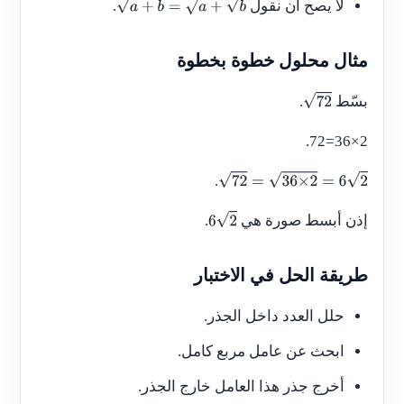
لا يصح أن نقول
.
a
+
b
=
a
+
b
مثال محلول خطوة بخطوة
بسّط
.
72
.
72=36×2
.
72
=
36
×
2
=
6
2
إذن أبسط صورة هي
.
6
2
طريقة الحل في الاختبار
حلل العدد داخل الجذر.
ابحث عن عامل مربع كامل.
أخرج جذر هذا العامل خارج الجذر.