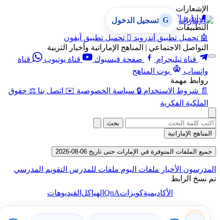
الإشعارات
🔔
إدارة الإشعارات
G
تسجيل الدخول
التطبيقات
🤖
تحميل تطبيق أندرويد

تحميل تطبيق آيفون
التواصل الاجتماعي | المناهج الإماراتية وأخبار التربية
قناة تيليجرام
صفحة فيسبوك
قناة يوتيوب
قناة
واتساب
بوت المناهج
روابط مهمة
📄
شروط الاستخدام
🔒
سياسة الخصوصية
✉️
اتصل بنا
⚖️
حقوق
الملكية الفكرية
بحث
المناهج الإماراتية
جميع الملفات المتوفرة في الإمارات حتى تاريخ 06-08-2026
المدرسون
الأخبار
ملفات اليوم
ملفات للمدرس
التقويم المدرسي
تم نسخ الرابط
QnA
الأكاديمية
كويزات
الهياكل
الفيديوهات