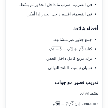
في الضرب، اضرب ما داخل الجذور ثم بسّط.
في القسمة، اقسم داخل الجذر إذا أمكن.
أخطاء شائعة
جمع جذور غير متشابهة.
كتابة
.
a
+
b
=
a
+
b
ترك مربع كامل داخل الجذر.
نسيان تبسيط الناتج النهائي.
تدريب قصير مع جواب
بسّط
.
98
98=49×2
، إذن
.
98
=
7
2