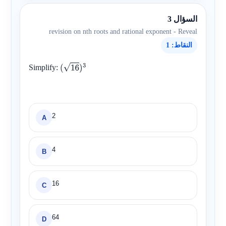
السؤال 3
revision on nth roots and rational exponent - Reveal
النقاط: 1
Simplify:
(
16
)
3
2
A
4
B
16
C
64
D