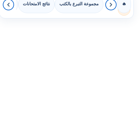
مجموعة التبرع بالكتب
نتائج الامتحانات
كويزات 
🔥