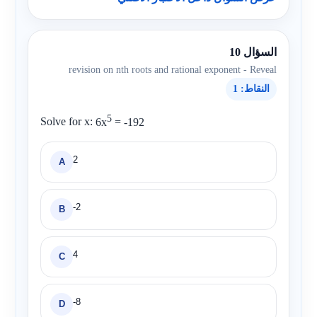
السؤال 10
revision on nth roots and rational exponent - Reveal
النقاط: 1
5
Solve for x:
6x
= -192
2
A
-2
B
4
C
-8
D