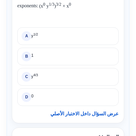
0
1/3
3/2
0
exponents:
(x
y
)
× x
1/2
y
A
1
B
4/3
y
C
0
D
عرض السؤال داخل الاختبار الأصلي