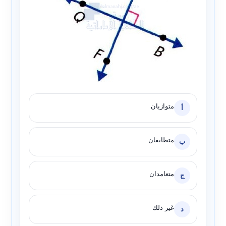
متوازيان
أ
متطابقان
ب
متعامدان
ج
غير ذلك
د