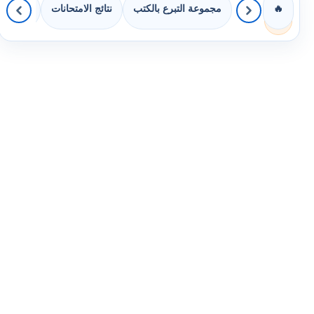
مجموعة التبرع بالكتب
نتائج الامتحانات
كويزات 
🔥