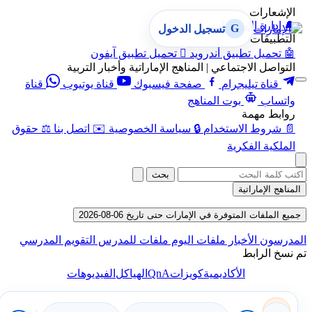
الإشعارات
🔔
إدارة الإشعارات
G
تسجيل الدخول
التطبيقات
🤖
تحميل تطبيق أندرويد

تحميل تطبيق آيفون
التواصل الاجتماعي | المناهج الإماراتية وأخبار التربية
قناة تيليجرام
صفحة فيسبوك
قناة يوتيوب
قناة
واتساب
بوت المناهج
روابط مهمة
📄
شروط الاستخدام
🔒
سياسة الخصوصية
✉️
اتصل بنا
⚖️
حقوق
الملكية الفكرية
بحث
المناهج الإماراتية
جميع الملفات المتوفرة في الإمارات حتى تاريخ 06-08-2026
المدرسون
الأخبار
ملفات اليوم
ملفات للمدرس
التقويم المدرسي
تم نسخ الرابط
QnA
الأكاديمية
كويزات
الهياكل
الفيديوهات