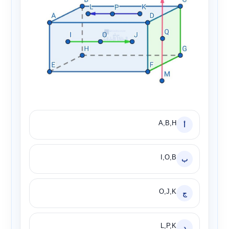
A,B,H
أ
I,O,B
ب
O,J,K
ج
L,P,K
د