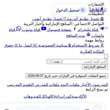
الإشعارات
🔔
إدارة الإشعارات
G
تسجيل الدخول
التطبيقات
🤖
تحميل تطبيق أندرويد

تحميل تطبيق آيفون
التواصل الاجتماعي | المناهج الإماراتية وأخبار التربية
قناة تيليجرام
صفحة فيسبوك
قناة يوتيوب
قناة
واتساب
بوت المناهج
روابط مهمة
📄
شروط الاستخدام
🔒
سياسة الخصوصية
✉️
اتصل بنا
⚖️
حقوق
الملكية الفكرية
بحث
المناهج الإماراتية
جميع الملفات المتوفرة في الإمارات حتى تاريخ 07-08-2026
المدرسون
الأخبار
ملفات اليوم
ملفات للمدرس
التقويم المدرسي
تم نسخ الرابط
QnA
الأكاديمية
كويزات
الهياكل
الفيديوهات