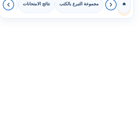
مجموعة التبرع بالكتب
نتائج الامتحانات
كويزات 
🔥