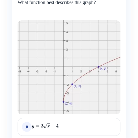
What function best describes this graph?
A
y
=
2
x
−
4