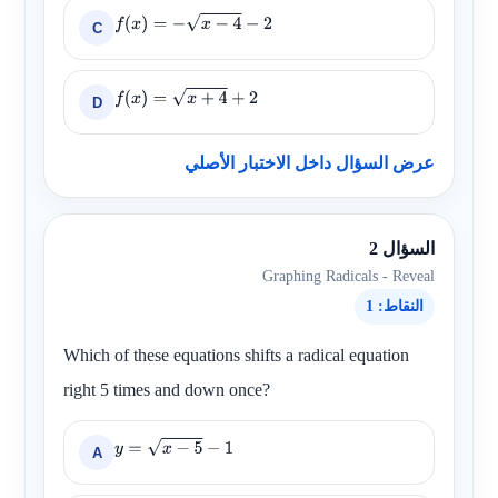
C
f
(
x
)
=
−
x
−
4
−
2
D
f
(
x
)
=
x
+
4
+
2
عرض السؤال داخل الاختبار الأصلي
السؤال 2
Graphing Radicals - Reveal
النقاط: 1
Which of these equations shifts a radical equation
right 5 times and down once?
A
y
=
x
−
5
−
1