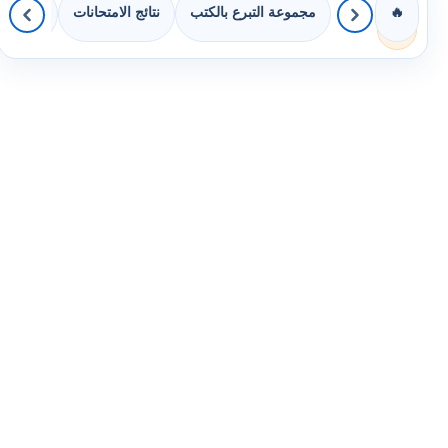
مجموعة التبرع بالكتب
نتائج الامتحانات
كويزات 
🔥