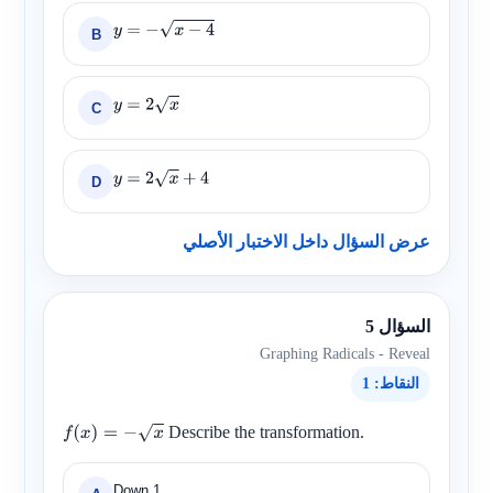
B
y
=
−
x
−
4
C
y
=
2
x
D
y
=
2
x
+
4
عرض السؤال داخل الاختبار الأصلي
السؤال 5
Graphing Radicals - Reveal
النقاط: 1
Describe the transformation.
f
(
x
)
=
−
x
Down 1