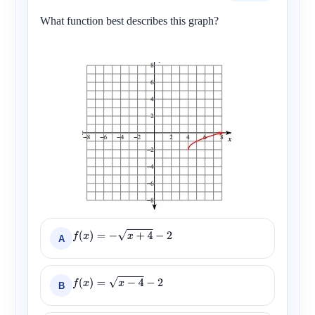
What function best describes this graph?
A
f
(
x
)
=
−
x
+
4
−
2
B
f
(
x
)
=
x
−
4
−
2