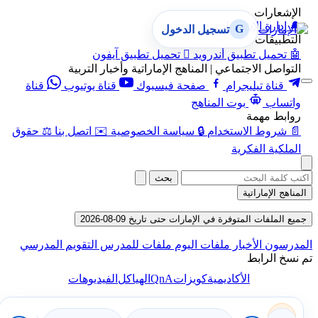
الإشعارات
🔔
إدارة الإشعارات
G
تسجيل الدخول
التطبيقات
🤖
تحميل تطبيق أندرويد

تحميل تطبيق آيفون
التواصل الاجتماعي | المناهج الإماراتية وأخبار التربية
قناة تيليجرام
صفحة فيسبوك
قناة يوتيوب
قناة
واتساب
بوت المناهج
روابط مهمة
📄
شروط الاستخدام
🔒
سياسة الخصوصية
✉️
اتصل بنا
⚖️
حقوق
الملكية الفكرية
بحث
المناهج الإماراتية
جميع الملفات المتوفرة في الإمارات حتى تاريخ 09-08-2026
المدرسون
الأخبار
ملفات اليوم
ملفات للمدرس
التقويم المدرسي
تم نسخ الرابط
QnA
الأكاديمية
كويزات
الهياكل
الفيديوهات