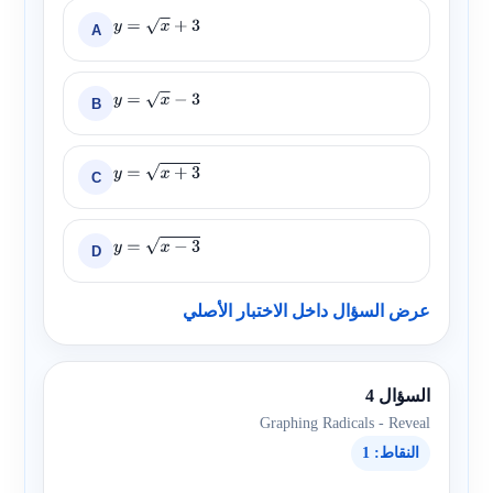
A
y
=
x
+
3
B
y
=
x
−
3
C
y
=
x
+
3
D
y
=
x
−
3
عرض السؤال داخل الاختبار الأصلي
السؤال 4
Graphing Radicals - Reveal
النقاط: 1