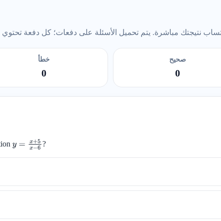
ب نتيجتك مباشرة. يتم تحميل الأسئلة على دفعات؛ كل دفعة تحتوي على 5 أس
صحيح
خطأ
0
0
tion
?
y
=
x
+
5
x
−
6