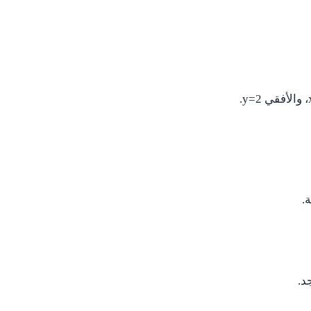
، والأفقي
y=2
.
.
د.