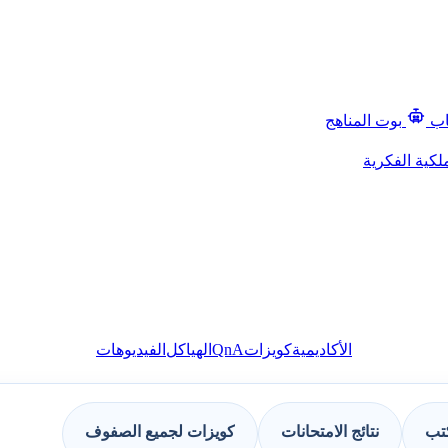
اب
بوت المناهج
لكية الفكرية
QnA
الأكاديمية
كويزات
الهياكل
الفيديوهات
كتب
نتائج الامتحانات
كويزات لجميع الصفوف