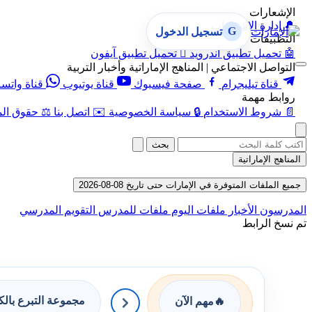
الإشعارات
🔔
إدارة الإشعارات
G
تسجيل الدخول
التطبيقات
🤖
تحميل تطبيق أندرويد

تحميل تطبيق آيفون
التواصل الاجتماعي | المناهج الإماراتية وأخبار التربية
قناة تيليجرام
صفحة فيسبوك
قناة يوتيوب
قناة واتس
روابط مهمة
📄
شروط الاستخدام
🔒
سياسة الخصوصية
✉️
اتصل بنا
⚖️
حقوق الم
بحث
المناهج الإماراتية
جميع الملفات المتوفرة في الإمارات حتى تاريخ 08-08-2026
المدرسون
الأخبار
ملفات اليوم
ملفات للمدرس
التقويم المدرسي
تم نسخ الرابط
مجموعة التبرع بال
🔥
مهم الآن