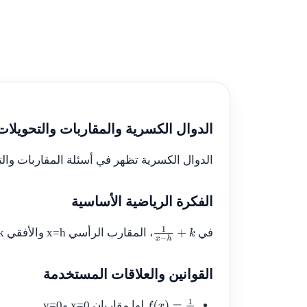
الدوال الكسرية والمقاربات والتحويلات
الدوال الكسرية تظهر في أسئلة المقاربات والت
الفكرة الرياضية الأساسية
في
، المقارب الرأسي
x=h
والأفقي
k
1
x
−
h
+
k
القوانين والعلاقات المستخدمة
لها مقاربان
x=0
و
y=0
.