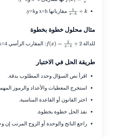
f
(
x
)
=
1
x
مقارباتها
x=h
و
y=k
.
1
x
−
h
+
k
مثال محلول خطوة بخطوة
للدالة
: المقارب الرأسي
x=4
f
(
x
)
=
2
x
−
4
+
2
طريقة الحل في الاختبار
اقرأ نص السؤال وحدد المطلوب بدقة.
استخرج المعطيات والأعداد والرموز المهمة
اختر القانون أو القاعدة المناسبة.
نفذ الحل خطوة بخطوة.
راجع الناتج والوحدة أو الزوج المرتب إن وج