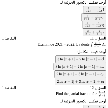
أوجد تفكيك الكسور الجزئية لـ:
2
−
1
أ
3
x
+
1
−
2
x
−
1
ب
−
3
x
+
1
+
1
x
−
1
ج
4
x
+
1
+
1
x
−
1
د
3
x
+
1
+
2
x
−
1
السؤال 11
النقاط: 1
Exam moe 2021 – 2022: Evaluate
∫
x
−
5
x
2
−
1
أوجد قيمة التكامل:
d
x
أ
3
ln
|
x
+
1
|
+
2
ln
|
x
−
1
|
+
c
ب
3
ln
|
x
+
1
|
−
2
ln
|
x
−
1
|
+
c
ج
2
ln
|
x
+
1
|
−
3
ln
|
x
−
1
|
+
c
د
2
ln
|
x
+
1
|
+
3
ln
|
x
−
1
|
+
c
السؤال 12
النقاط: 1
Find the partial fraction for
5
x
−
2
أوجد تفكيك الكسور الجزئية لـ:
x
2
−
4