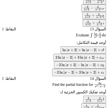
أ
3
x
+
2
−
2
x
−
2
ب
−
3
x
+
2
−
2
x
−
2
ج
2
x
+
2
+
3
x
−
2
د
3
x
+
2
+
2
x
−
2
السؤال 13
النقاط: 1
Evaluate
∫
5
x
−
2
x
2
−
أوجد قيمة التكامل:
4
d
x
أ
ln
|
x
+
2
|
+
ln
|
x
−
2
|
+
c
ب
2
ln
|
x
−
2
|
+
3
ln
|
x
+
2
|
+
c
ج
−
2
ln
|
x
+
2
|
−
ln
|
x
−
2
|
+
c
د
−
2
ln
|
x
−
2
|
+
3
ln
|
x
+
2
|
+
c
السؤال 14
النقاط: 1
Find the partial fraction for
6
x
x
2
−
x
أوجد تفكيك الكسور الجزئية لـ:
−
2
أ
3
x
−
2
−
2
x
+
1
ب