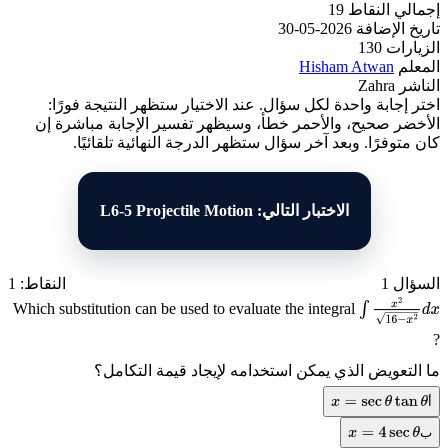
إجمالي النقاط
19
تاريخ الإضافة
2026-05-30
الزيارات
130
المعلم
Hisham Atwan
الناشر
Zahra
اختر إجابة واحدة لكل سؤال. عند الاختيار ستظهر النتيجة فورًا:
الأخضر صحيح، والأحمر خطأ، وسيظهر تفسير الإجابة مباشرة إن
كان متوفرًا. وبعد آخر سؤال ستظهر الدرجة النهائية تلقائيًا.
الاختبار التالي: L6-5 Projectile Motion
السؤال 1
النقاط: 1
Which substitution can be used to evaluate the integral
∫
?
x
ما التعويض الذي يمكن استخدامه لإيجاد قيمة التكامل؟
2
أ
x
=
sec
θ
tan
θ
1
ب
x
=
4
sec
θ
6