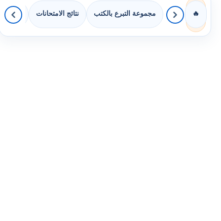
مجموعة التبرع بالكتب
نتائج الامتحانات
كويزات 
🔥