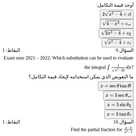
أوجد قيمة التكامل:
أ
2
x
2
−
4
+
c
ب
4
−
x
2
+
c
ج
2
x
2
−
4
+
c
د
x
2
−
4
+
c
السؤال 9
النقاط: 1
Exam moe 2021 – 2022: Which substitution can be used to evaluate
the integral
?
∫
1
x
2
−
25
d
x
ما التعويض الذي يمكن استخدامه لإيجاد قيمة التكامل؟
أ
x
=
sec
θ
tan
θ
ب
x
=
5
sec
θ
ج
x
=
5
sin
θ
د
x
=
5
tan
θ
السؤال 10
النقاط: 1
Find the partial fraction for
x
−
5
x