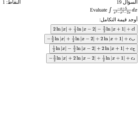
السؤال 19
النقاط: 1
Evaluate
∫
−
x
+
5
x
3
−
x
2
−
أوجد قيمة التكامل:
2
x
d
x
أ
2
ln
|
x
|
+
1
2
ln
|
x
−
2
|
−
5
2
ln
|
x
+
1
|
+
c
ب
−
5
2
ln
|
x
|
+
1
2
ln
|
x
−
2
|
+
2
ln
|
x
+
1
|
+
c
ج
1
2
ln
|
x
|
−
5
2
ln
|
x
−
2
|
+
2
ln
|
x
+
1
|
+
c
د
−
5
2
ln
|
x
|
+
2
ln
|
x
−
2
|
+
1
2
ln
|
x
+
1
|
+
c