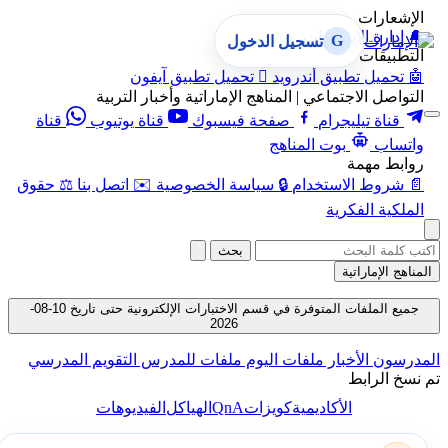
الإشعارات
🔔
إدارة الإشعارات
G
تسجيل الدخول
التطبيقات
🤖
تحميل تطبيق أندرويد

تحميل تطبيق آيفون
التواصل الاجتماعي | المناهج الإماراتية وأخبار التربية
قناة تيليجرام
صفحة فيسبوك
قناة يوتيوب
قناة
واتساب
بوت المناهج
روابط مهمة
📄
شروط الاستخدام
🔒
سياسة الخصوصية
✉️
اتصل بنا
⚖️
حقوق
الملكية الفكرية
بحث
المناهج الإماراتية
جميع الملفات المتوفرة في قسم الاختبارات الإلكترونية حتى تاريخ 10-08-
2026
المدرسون
الأخبار
ملفات اليوم
ملفات للمدرس
التقويم المدرسي
تم نسخ الرابط
QnA
الأكاديمية
كويزات
الهياكل
الفيديوهات