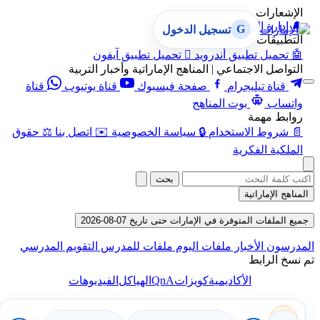
الإشعارات
🔔
إدارة الإشعارات
G
تسجيل الدخول
التطبيقات
🤖
تحميل تطبيق أندرويد

تحميل تطبيق آيفون
التواصل الاجتماعي | المناهج الإماراتية وأخبار التربية
قناة تيليجرام
صفحة فيسبوك
قناة يوتيوب
قناة
واتساب
بوت المناهج
روابط مهمة
📄
شروط الاستخدام
🔒
سياسة الخصوصية
✉️
اتصل بنا
⚖️
حقوق
الملكية الفكرية
بحث
المناهج الإماراتية
جميع الملفات المتوفرة في الإمارات حتى تاريخ 07-08-2026
المدرسون
الأخبار
ملفات اليوم
ملفات للمدرس
التقويم المدرسي
تم نسخ الرابط
QnA
الأكاديمية
كويزات
الهياكل
الفيديوهات