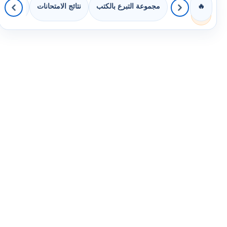
مجموعة التبرع بالكتب
نتائج الامتحانات
كويزات 
🔥