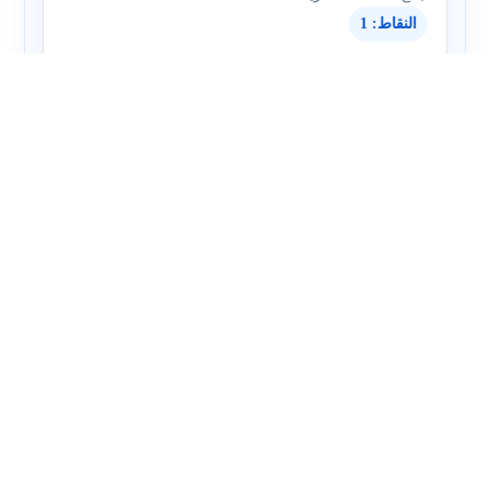
النقاط: 1
إذا كان لديك
7.2
وأضفت إليه
3.6
، ما هو الناتج؟
11.2
أ
8.7
ب
9.4
ج
10.8
د
عرض السؤال داخل الاختبار الأصلي