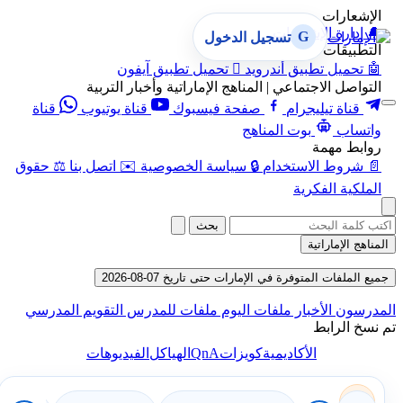
الإشعارات
🔔
إدارة الإشعارات
G
تسجيل الدخول
التطبيقات
🤖
تحميل تطبيق أندرويد

تحميل تطبيق آيفون
التواصل الاجتماعي | المناهج الإماراتية وأخبار التربية
قناة تيليجرام
صفحة فيسبوك
قناة يوتيوب
قناة
واتساب
بوت المناهج
روابط مهمة
📄
شروط الاستخدام
🔒
سياسة الخصوصية
✉️
اتصل بنا
⚖️
حقوق
الملكية الفكرية
بحث
المناهج الإماراتية
جميع الملفات المتوفرة في الإمارات حتى تاريخ 07-08-2026
المدرسون
الأخبار
ملفات اليوم
ملفات للمدرس
التقويم المدرسي
تم نسخ الرابط
QnA
الأكاديمية
كويزات
الهياكل
الفيديوهات