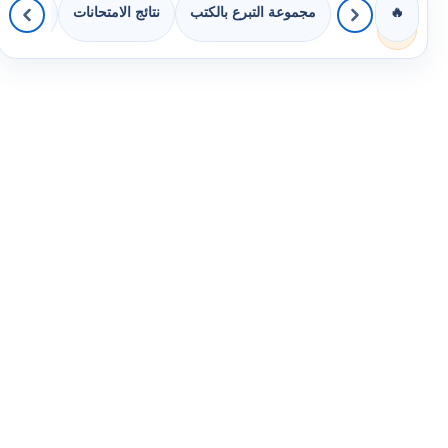
مجموعة التبرع بالكتب
نتائج الامتحانات
كويزات 
🔥