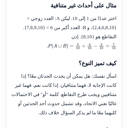
مثال على أحداث غير متنافية
اختر عددًا من 1 إلى 10. ليكن
A
: العدد زوجي =
{2,4,6,8,10}، و
B
: العدد أكبر من 6 = {7,8,9,10}.
التقاطع هو {8,10}. إذن
.
P
(
A
∪
B
)
=
5
10
+
4
10
−
2
10
=
7
10
كيف تميز النوع؟
اسأل نفسك: هل يمكن أن يحدث الحدثان معًا؟ إذا
كانت الإجابة لا، فهما متنافيان. إذا كانت نعم، فهما غير
متنافيين ويجب طرح التقاطع. كلمة "أو" في الاحتمالات
غالبًا تعني الاتحاد، وقد تشمل حدوث أحد الحدثين أو
كليهما معًا ما لم يذكر السؤال خلاف ذلك.