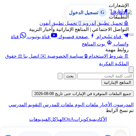
الإشعارات
🔔
إدارة الإشعارات
G
تسجيل الدخول
التطبيقات
🤖
تحميل تطبيق أندرويد

تحميل تطبيق آيفون
التواصل الاجتماعي | المناهج الإماراتية وأخبار التربية
قناة تيليجرام
صفحة فيسبوك
قناة يوتيوب
قناة
واتساب
بوت المناهج
روابط مهمة
📄
شروط الاستخدام
🔒
سياسة الخصوصية
✉️
اتصل بنا
⚖️
حقوق
الملكية الفكرية
بحث
المناهج الإماراتية
جميع الملفات المتوفرة في الإمارات حتى تاريخ 08-08-2026
المدرسون
الأخبار
ملفات اليوم
ملفات للمدرس
التقويم المدرسي
تم نسخ الرابط
QnA
الأكاديمية
كويزات
الهياكل
الفيديوهات