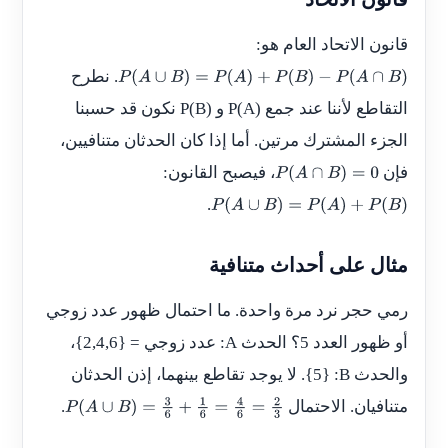
قانون الاتحاد العام هو:
. نطرح
P
(
A
∪
B
)
=
P
(
A
)
+
P
(
B
)
−
P
(
A
∩
B
)
التقاطع لأننا عند جمع
P(A)
و
P(B)
نكون قد حسبنا
الجزء المشترك مرتين. أما إذا كان الحدثان متنافيين،
فإن
، فيصبح القانون:
P
(
A
∩
B
)
=
0
.
P
(
A
∪
B
)
=
P
(
A
)
+
P
(
B
)
مثال على أحداث متنافية
رمي حجر نرد مرة واحدة. ما احتمال ظهور عدد زوجي
أو ظهور العدد 5؟ الحدث
A
: عدد زوجي = {2,4,6}،
والحدث
B
: {5}. لا يوجد تقاطع بينهما، إذن الحدثان
متنافيان. الاحتمال
.
P
(
A
∪
B
)
=
3
6
+
1
6
=
4
6
=
2
3