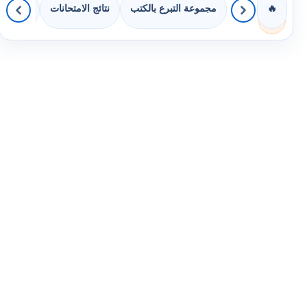
مجموعة التبرع بالكتب
نتائج الامتحانات
كويزات 
🔥