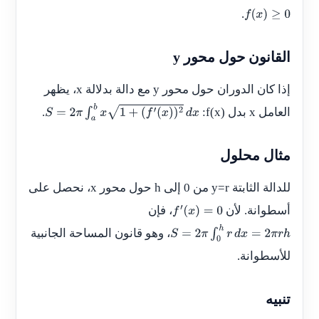
.
f
(
x
)
≥
0
القانون حول محور y
إذا كان الدوران حول محور
y
مع دالة بدلالة
x
، يظهر
العامل
x
بدل
f(x)
:
.
S
=
2
π
∫
a
b
x
1
+
(
f
′
(
x
)
)
2
d
x
مثال محلول
للدالة الثابتة
y=r
من
0
إلى
h
حول محور
x
، نحصل على
أسطوانة. لأن
، فإن
f
′
(
x
)
=
0
، وهو قانون المساحة الجانبية
S
=
2
π
∫
0
h
r
d
x
=
2
π
r
h
للأسطوانة.
تنبيه