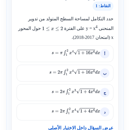
النقاط: 1
حدد التكامل لمساحة السطح المتولد من تدوير
4
المنحنى
y = x
على الفترة
حول المحور
1
≤
x
≤
2
x
(امتحان 2017-2018).
أ
s
=
π
∫
1
2
x
4
1
+
16
x
6
d
x
ب
s
=
2
π
∫
1
2
x
4
1
+
16
x
6
d
x
ج
s
=
2
π
∫
1
2
x
3
1
+
4
x
6
d
x
د
s
=
2
π
∫
1
2
x
4
1
+
4
x
6
d
x
عرض السؤال داخل الاختبار الأصلي