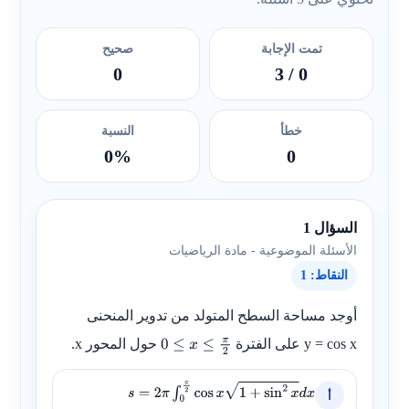
تمت الإجابة
صحيح
0
/ 3
0
خطأ
النسبة
0%
0
السؤال 1
الأسئلة الموضوعية - مادة الرياضيات
النقاط: 1
أوجد مساحة السطح المتولد من تدوير المنحنى
y = cos x
على الفترة
حول المحور
x
.
0
≤
x
≤
π
2
أ
s
=
2
π
∫
0
π
2
cos
x
1
+
sin
2
x
d
x