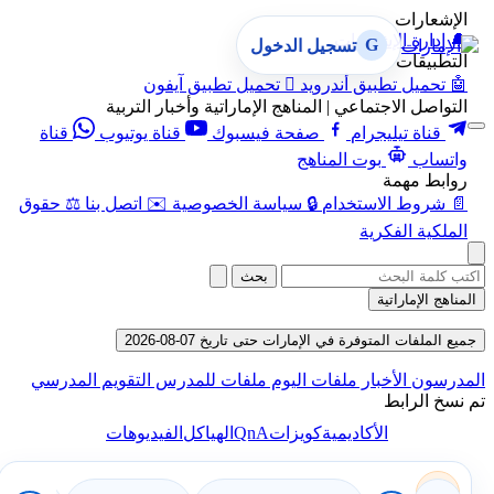
الإشعارات
🔔
إدارة الإشعارات
G
تسجيل الدخول
التطبيقات
🤖
تحميل تطبيق أندرويد

تحميل تطبيق آيفون
التواصل الاجتماعي | المناهج الإماراتية وأخبار التربية
قناة تيليجرام
صفحة فيسبوك
قناة يوتيوب
قناة
واتساب
بوت المناهج
روابط مهمة
📄
شروط الاستخدام
🔒
سياسة الخصوصية
✉️
اتصل بنا
⚖️
حقوق
الملكية الفكرية
بحث
المناهج الإماراتية
جميع الملفات المتوفرة في الإمارات حتى تاريخ 07-08-2026
المدرسون
الأخبار
ملفات اليوم
ملفات للمدرس
التقويم المدرسي
تم نسخ الرابط
QnA
الأكاديمية
كويزات
الهياكل
الفيديوهات