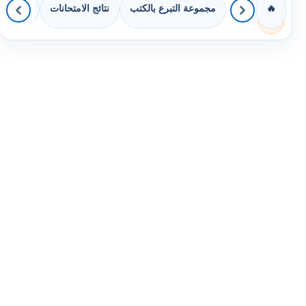
مجموعة التبرع بالكتب
نتائج الامتحانات
كويزات 
🔥