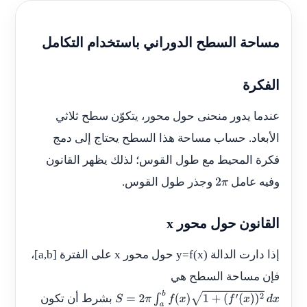
مساحة السطح الدوراني باستخدام التكامل
الفكرة
عندما يدور منحنى حول محور، يتكوّن سطح ثلاثي
الأبعاد. حساب مساحة هذا السطح يحتاج إلى دمج
فكرة المحيط مع طول القوس؛ لذلك يظهر القانون
وفيه عامل
وجذر طول القوس.
2
π
القانون حول محور x
إذا دارت الدالة
y=f(x)
حول محور
x
على الفترة
[a,b]
،
فإن مساحة السطح هي
بشرط أن تكون
S
=
2
π
∫
a
b
f
(
x
)
1
+
(
f
′
(
x
)
)
2
d
x