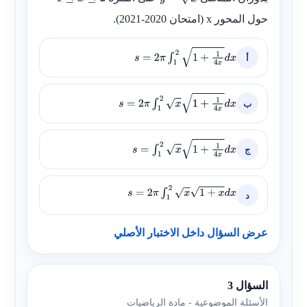
1
≤
x
≤
2
y
=
x
حول المحور
x
(امتحان 2020-2021).
أ
s
=
2
π
∫
1
2
1
+
1
4
x
d
x
ب
s
=
2
π
∫
1
2
x
1
+
1
4
x
d
x
ج
s
=
∫
1
2
x
1
+
1
4
x
d
x
د
s
=
2
π
∫
1
2
x
1
+
x
d
x
عرض السؤال داخل الاختبار الأصلي
السؤال 3
الأسئلة الموضوعية - مادة الرياضيات