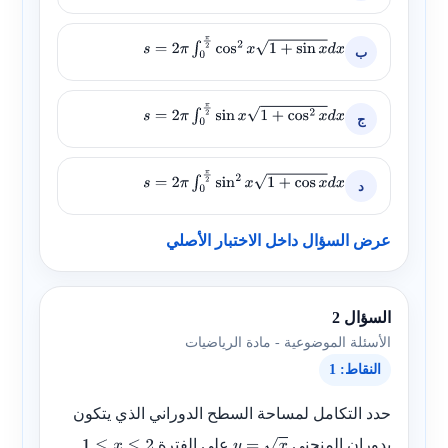
ب
s
=
2
π
∫
0
π
2
cos
2
x
1
+
sin
x
d
x
ج
s
=
2
π
∫
0
π
2
sin
x
1
+
cos
2
x
d
x
د
s
=
2
π
∫
0
π
2
sin
2
x
1
+
cos
x
d
x
عرض السؤال داخل الاختبار الأصلي
السؤال 2
الأسئلة الموضوعية - مادة الرياضيات
النقاط: 1
حدد التكامل لمساحة السطح الدوراني الذي يتكون
بدوران المنحنى
على الفترة