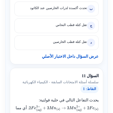
تحدث أكسدة لذرات الخارصين عند الكاثود
ب
تقل كتلة قطب النحاس
ج
تقل كتلة قطب الخارصين
د
عرض السؤال داخل الاختبار الأصلي
السؤال 11
سلسلة أسئلة الامتحانات السابقة - الكيمياء الكهربائية
النقاط: 1
يحدث التفاعل التالي في خلية فولتية:
. أي مما
2
F
e
(
a
q
)
3
+
+
3
M
n
(
s
)
→
3
M
n
(
a
q
)
2
+
+
2
F
e
(
s
)