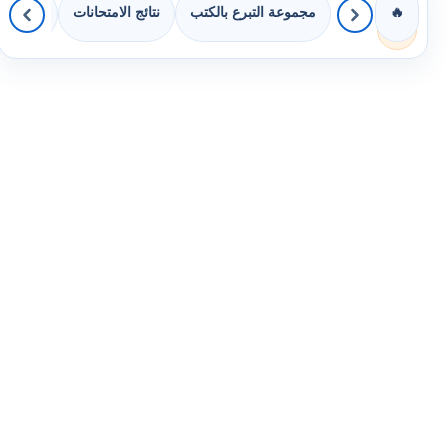
مجموعة التبرع بالكتب
نتائج الامتحانات
كويزات 
🔥