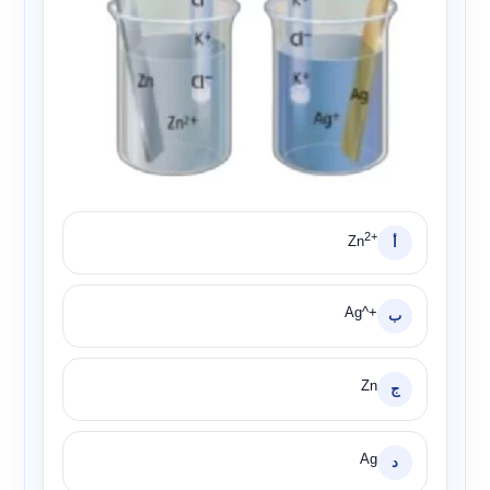
2+
Zn
أ
Ag^+
ب
Zn
ج
Ag
د