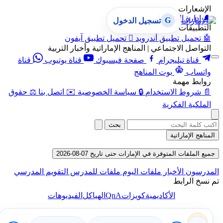
الإشعارات
🔔
إدارة الإشعارات
G
تسجيل الدخول
التطبيقات
🤖
تحميل تطبيق أندرويد

تحميل تطبيق آيفون
التواصل الاجتماعي | المناهج الإماراتية وأخبار التربية
قناة تيليجرام
صفحة فيسبوك
قناة يوتيوب
قناة
واتساب
بوت المناهج
روابط مهمة
📄
شروط الاستخدام
🔒
سياسة الخصوصية
✉️
اتصل بنا
⚖️
حقوق
الملكية الفكرية
بحث
المناهج الإماراتية
جميع الملفات المتوفرة في الإمارات حتى تاريخ 07-08-2026
المدرسون
الأخبار
ملفات اليوم
ملفات للمدرس
التقويم المدرسي
تم نسخ الرابط
QnA
الأكاديمية
كويزات
الهياكل
الفيديوهات