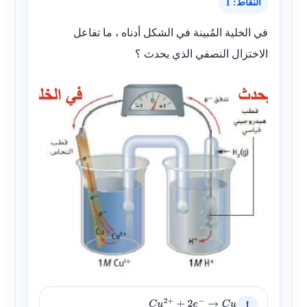
النقاط: 1
في الخلية المُبينة في الشكل أدناه ، ما تفاعل
الاختزال النصفي الذي يحدث ؟
أ
C
u
2
+
+
2
e
−
→
C
u