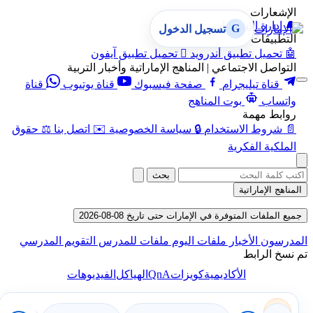
الإشعارات
🔔
إدارة الإشعارات
G
تسجيل الدخول
التطبيقات
🤖
تحميل تطبيق أندرويد

تحميل تطبيق آيفون
التواصل الاجتماعي | المناهج الإماراتية وأخبار التربية
قناة تيليجرام
صفحة فيسبوك
قناة يوتيوب
قناة
واتساب
بوت المناهج
روابط مهمة
📄
شروط الاستخدام
🔒
سياسة الخصوصية
✉️
اتصل بنا
⚖️
حقوق
الملكية الفكرية
بحث
المناهج الإماراتية
جميع الملفات المتوفرة في الإمارات حتى تاريخ 08-08-2026
المدرسون
الأخبار
ملفات اليوم
ملفات للمدرس
التقويم المدرسي
تم نسخ الرابط
QnA
الأكاديمية
كويزات
الهياكل
الفيديوهات