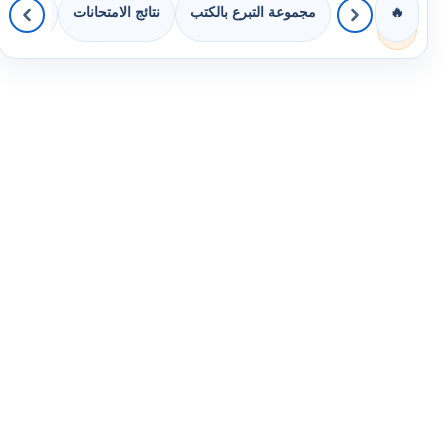
مجموعة التبرع بالكتب
نتائج الامتحانات
كويزات 
🔥