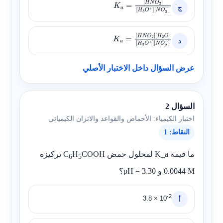
ج
K
a
=
[
H
N
O
2
]
[
H
3
O
+
]
[
N
O
2
−
]
د
K
a
=
[
H
N
O
2
]
[
H
2
O
]
[
H
3
O
+
]
[
N
O
2
−
]
عرض السؤال داخل الاختبار الأصلي
السؤال 2
اختبار الكيمياء: الأحماض والقواعد والاتزان الكيميائي
النقاط: 1
ما قيمة
K_a
لمحلول حمض
COOH
H
C
تركيزه
6
5
0.0044 M
و
pH = 3.30
؟
-2
3.8 × 10
أ