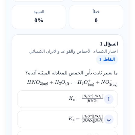
خطأ
النسبة
0%
0
السؤال 1
اختبار الكيمياء: الأحماض والقواعد والاتزان الكيميائي
النقاط: 1
ما تعبير ثابت تأين الحمض للمعادلة المبيّنة أدناه؟
H
N
O
2
(
a
q
)
+
H
2
O
(
l
)
⇌
H
3
O
(
a
q
)
+
+
N
O
2
(
a
q
)
−
أ
K
a
=
[
H
3
O
+
]
[
N
O
2
−
]
[
H
N
O
2
]
ب
K
a
=
[
H
3
O
+
]
[
N
O
2
−
]
[
H
N
O
2
]
[
H
2
O
]