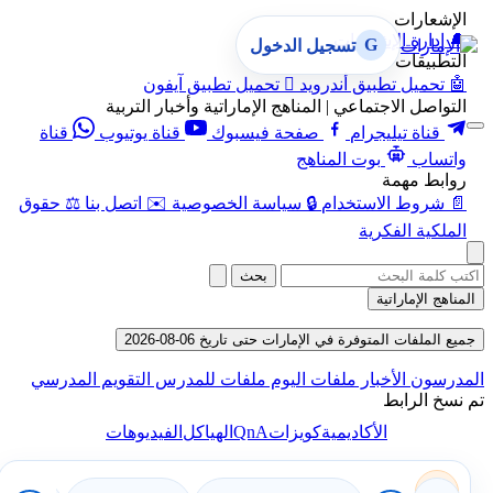
الإشعارات
🔔
إدارة الإشعارات
G
تسجيل الدخول
التطبيقات
🤖
تحميل تطبيق أندرويد

تحميل تطبيق آيفون
التواصل الاجتماعي | المناهج الإماراتية وأخبار التربية
قناة تيليجرام
صفحة فيسبوك
قناة يوتيوب
قناة
واتساب
بوت المناهج
روابط مهمة
📄
شروط الاستخدام
🔒
سياسة الخصوصية
✉️
اتصل بنا
⚖️
حقوق
الملكية الفكرية
بحث
المناهج الإماراتية
جميع الملفات المتوفرة في الإمارات حتى تاريخ 06-08-2026
المدرسون
الأخبار
ملفات اليوم
ملفات للمدرس
التقويم المدرسي
تم نسخ الرابط
QnA
الأكاديمية
كويزات
الهياكل
الفيديوهات