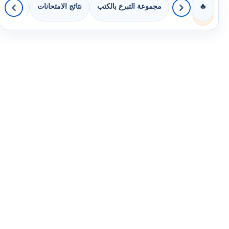
مجموعة التبرع بالكتب
نتائج الامتحانات
كويزات 
🔥