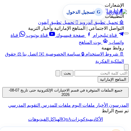
إشعارات
إدارة الإشعارات
G
تسجيل الدخول
تطبيقات
تحميل تطبيق أندرويد

تحميل تطبيق آيفون
تواصل الاجتماعي | المناهج الإماراتية وأخبار التربية
قناة تيليجرام
صفحة فيسبوك
قناة يوتيوب
قناة
تساب
بوت المناهج
ابط مهمة
شروط الاستخدام
🔒
سياسة الخصوصية
✉️
اتصل بنا
⚖️
حقوق
ملكية الفكرية
بحث
اهج الإماراتية
جميع الملفات المتوفرة في قسم الاختبارات الإلكترونية حتى تاريخ 07-08-
2026
رسون
الأخبار
ملفات اليوم
ملفات للمدرس
التقويم المدرسي
سخ الرابط
QnA
الأكاديمية
كويزات
الهياكل
الفيديوهات