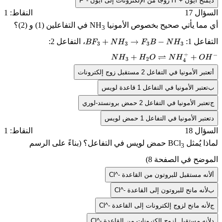
ح أيون
H^+
زوجاً من الإلكترونات إلى أيون
F^-
ل 17
النقاط: 1
ما يأتي صحيح بخصوص الأمونيا
NH
في التفاعلين (1) و (2)؟
3
ل 1:
، التفاعل 2:
B
F
3
+
N
H
3
→
F
3
B
−
N
H
3
N
H
3
+
H
2
O
⇌
N
H
4
+
+
O
H
−
الأمونيا في التفاعل 2 مستقبل زوج إلكترونات
بر الأمونيا في التفاعل 1 قاعدة لويس
ر الأمونيا في التفاعل 2 حمض برونستد-لوري
ر الأمونيا في التفاعل 1 حمض لويس
ل 18
النقاط: 1
 يُمثل
BCl
حمض لويس في التفاعل؟ (بناءً على الرسم
3
ضح في الصفحة 8)
ه مستقبل للبروتون من القاعدة
Cl^-
نه مانح للبروتون إلى القاعدة
Cl^-
ه مانح لزوج إلكترونات إلى القاعدة
Cl^-
ه مستقبل لزوج إلكترونات من القاعدة
Cl^-