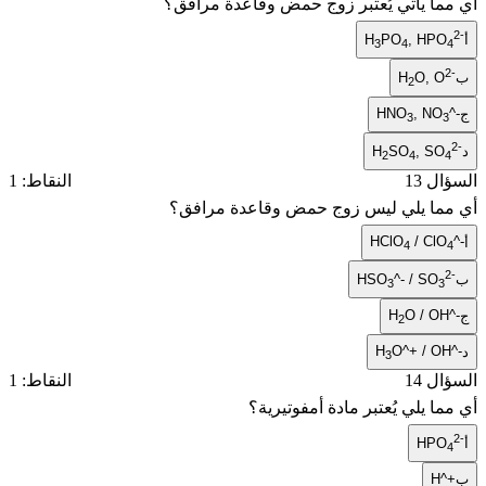
ما يأتي يُعتبر زوج حمض وقاعدة مرافق؟
H
PO
, HPO
3
4
H
O, O
2
HNO
, NO
3
H
SO
, SO
2
4
ل 13
النقاط: 1
ما يلي ليس زوج حمض وقاعدة مرافق؟
HClO
/ ClO
4
HSO
^- / SO
3
3
H
O / OH
2
H
O^+ / O
3
ل 14
النقاط: 1
ا يلي يُعتبر مادة أمفوتيرية؟
HPO
H