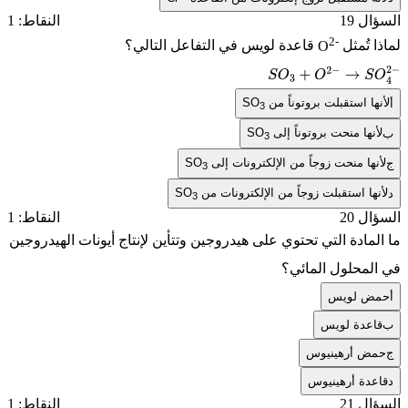
ل 19
النقاط: 1
2-
 تُمثل
O
قاعدة لويس في التفاعل التالي؟
S
O
3
+
O
2
−
→
S
O
4
ها استقبلت بروتوناً من
SO
3
نها منحت بروتوناً إلى
SO
3
ها منحت زوجاً من الإلكترونات إلى
SO
3
ها استقبلت زوجاً من الإلكترونات من
SO
3
ل 20
النقاط: 1
مادة التي تحتوي على هيدروجين وتتأين لإنتاج أيونات الهيدروجين
لمحلول المائي؟
ض لويس
عدة لويس
ض أرهينيوس
دة أرهينيوس
ل 21
النقاط: 1