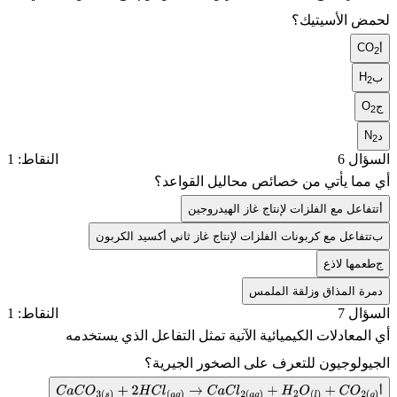
 الأسيتيك؟
ل 6
النقاط: 1
ما يأتي من خصائص محاليل القواعد؟
اعل مع الفلزات لإنتاج غاز الهيدروجين
فاعل مع كربونات الفلزات لإنتاج غاز ثاني أكسيد الكربون
ها لاذع
 المذاق وزلقة الملمس
ل 7
النقاط: 1
معادلات الكيميائية الآتية تمثل التفاعل الذي يستخدمه
ولوجيون للتعرف على الصخور الجيرية؟
C
a
C
O
3
(
s
)
+
2
H
C
l
(
a
q
)
→
C
a
C
l
2
(
a
q
)
+
H
2
O
(
l
)
+
C
O
2
(
g
)