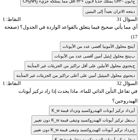
ون
OH^-
يمتلك جذباً لأيون
H^+
أقل مما يمتلكه جزيء
NH
CH
3
2
ه الاتزان بعيداً إلى اليمين
ل 31
النقاط: 1
ا يأتي صحيح فيما يتعلق بالقواعد الواردة في الجدول؟ (صفحة
ج محلول الأمونيا أقصى عدد من الأيونات
تج محلول إيثيل أمين أقصى عدد من الأيونات
وي محلول الأنيلين على أقل تراكيز من الجزيئات غير المتأينة
وي محلول الميثيل أمين على أعلى تراكيز من الجزيئات غير المتأينة
ل 32
النقاط: 1
اعل التأين الذاتي للماء، ماذا يحدث إذا زاد تركيز أيونات
دروجين؟
اد تركيز أيونات الهيدروكسيد وتزداد قيمة
K_w
ل تركيز أيونات الهيدروكسيد وتبقى قيمة
K_w
دون تغيير
اد تركيز أيونات الهيدروكسيد وتبقى قيمة
K_w
دون تغيير
 تركيز أيونات الهيدروكسيد وتقل قيمة
K_w