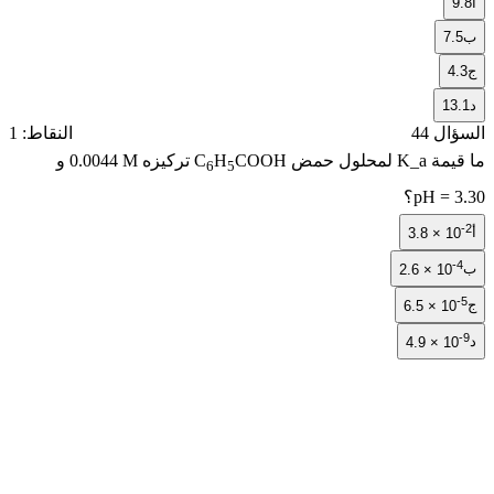
7
4
1
ل 44
النقاط: 1
يمة
K_a
لمحلول حمض
COOH
H
C
تركيزه
0.0044 M
و
6
5
pH = 
؟
3.8 × 1
2.6 × 10
6.5 × 1
4.9 × 1