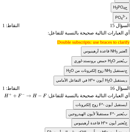
H
P
3
PO
ل 15
النقاط: 1
عبارات التالية صحيحة بالنسبة للتفاعل:
Double subscripts: use braces to cl
Double subscripts: use braces to cl
بر
NH
قاعدة أرهينيوس
3
عتبر
O
H
حمض برونستد-لوري
2
تقبل
NH
زوج إلكترونات من
O
H
2
3
تقبل
O
H
أيون
H^+
في التفاعل الأمامي
2
ل 16
النقاط: 1
عبارات التالية صحيحة بالنسبة للتفاعل:
H
+
+
F
−
→
H
−
F
قبل أيون
F^-
زوج إلكترونات
عتبر
F^-
مستقبلاً لأيون الهيدروجين
تبر أيون
H^+
قاعدة أرهينيوس