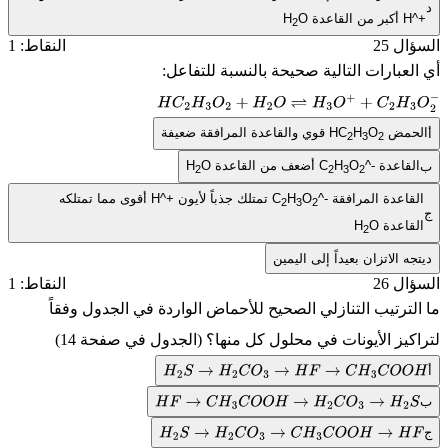
H
أكبر من القاعدة
O
H
2
ل 25
النقاط: 1
عبارات التالية صحيحة بالنسبة للتفاعل:
H
C
2
H
3
O
2
+
H
2
O
⇌
H
3
O
+
+
C
2
H
3
O
2
−
حمض
O
H
HC
قوي والقاعدة المرافقة ضعيفة
2
3
2
قاعدة
^-
O
H
C
أضعف من القاعدة
O
H
2
2
3
2
قاعدة المرافقة
^-
O
H
C
تمتلك جذباً لأيون
H^+
أقوى مما تمتلكه
2
3
2
قاعدة
O
H
2
ه الاتزان بعيداً إلى اليمين
ل 26
النقاط: 1
ترتيب التنازلي الصحيح للأحماض الواردة في الجدول وفقاً
يز الأيونات في محلول كل منها؟ (الجدول في صفحة 14)
H
2
S
→
H
2
C
O
3
→
H
F
→
C
H
3
C
O
O
H
H
F
→
C
H
3
C
O
O
H
→
H
2
C
O
3
→
H
2
S
H
2
S
→
H
2
C
O
3
→
C
H
3
C
O
O
H
→
H
F