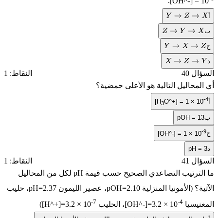
.
[OH^-] =
Y
→
Z
→
X
Z
→
Y
→
X
Y
→
X
→
Z
X
→
Z
→
Y
ل 40
النقاط: 1
محاليل التالية هو الأعلى حمضية؟
[H
O^+] = 1 × 1
3
pOH = 
[OH^-] = 1 × 1
pH 
ل 41
النقاط: 1
لترتيب التصاعدي الصحيح حسب قيمة
pH
لكل من المحاليل
ة؟ (الأمونيا المنزلية
pOH=2.10
، عصير الليمون
pH=2.37
، حليب
-7
-4
نيسيا
[OH^-]=3.2 × 10
، الحليب
[H^+]=3.2 × 10
)