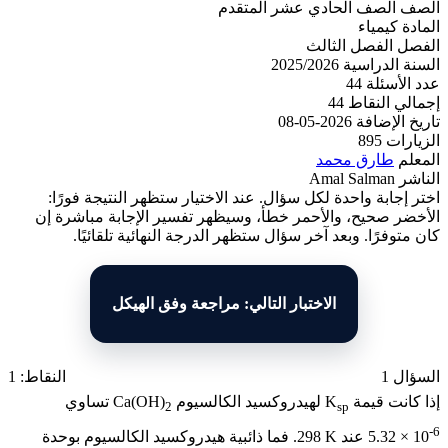
ف
الصف الحادي عشر المتقدم
ة
كيمياء
ل
الفصل الثالث
 الدراسية
2025/2026
لأسئلة
44
لي النقاط
44
 الإضافة
2026-05-08
رات
895
لم
طارق محمد
ر
Amal Salman
إجابة واحدة لكل سؤال. عند الاختيار ستظهر النتيجة فورًا:
ضر صحيح، والأحمر خطأ، وسيظهر تفسير الإجابة مباشرة إن
توفرًا. وبعد آخر سؤال ستظهر الدرجة النهائية تلقائيًا.
الاختبار التالي: مراجعة وفق الهيكل
ل 1
النقاط: 1
كانت قيمة
K
لهيدروكسيد الكالسيوم
Ca(OH)
تساوي
2
sp
5.32 ×
عند
298 K
. فما ذائبية هيدروكسيد الكالسيوم بوحدة