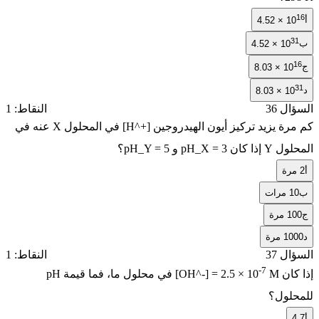
4.52 × 1
4.52 × 10
8.03 × 10
8.03 × 1
ل 36
النقاط: 1
ة يزيد تركيز أيون الهيدروجين
[H^+]
في المحلول X عنه في
 إذا كان
pH_X = 3
و
pH_Y = 5
؟
رات
مرة
 مرة
ل 37
النقاط: 1
-7
ان
M
[OH^-] = 2.5 × 10
في محلول ما، فما قيمة
pH
لول؟