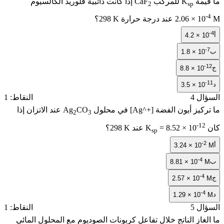
يمة
K
للمركب
CaF
إذا كانت ذائبية فلوريد الكالسيوم
2
sp
2.06 × 10
عند درجة حرارة
298 K
؟
4.2 × 1
1.8 × 10
8.8 × 10
3.5 × 10
ل 4
النقاط: 1
ركيز أيون الفضة
[Ag^+]
في محلول
CO
Ag
عند الاتزان إذا
2
3
-12
= 8.52 × 10
K
عند
298 K
؟
sp
-
3.24 × 10
-4
8.81 × 10
-4
2.57 × 10
-4
1.29 × 10
ل 5
النقاط: 1
غاز الناتج خلال تفاعل كربونات الصوديوم مع المحلول المائي