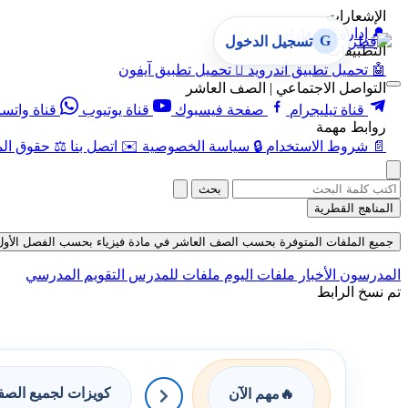
الإشعارات
🔔
إدارة الإشعارات
G
تسجيل الدخول
التطبيقات
🤖
تحميل تطبيق أندرويد

تحميل تطبيق آيفون
التواصل الاجتماعي | الصف العاشر
قناة تيليجرام
صفحة فيسبوك
قناة يوتيوب
قناة واتس
روابط مهمة
📄
شروط الاستخدام
🔒
سياسة الخصوصية
✉️
اتصل بنا
⚖️
حقوق الم
بحث
المناهج القطرية
جميع الملفات المتوفرة بحسب الصف العاشر في مادة فيزياء بحسب الفصل الأول في قسم
المدرسون
الأخبار
ملفات اليوم
ملفات للمدرس
التقويم المدرسي
تم نسخ الرابط
كويزات لجميع الص
🔥
مهم الآن