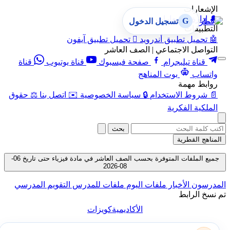
الإشعارات
🔔
إدارة الإشعارات
G
تسجيل الدخول
التطبيقات
🤖
تحميل تطبيق أندرويد

تحميل تطبيق آيفون
التواصل الاجتماعي | الصف العاشر
قناة تيليجرام
صفحة فيسبوك
قناة يوتيوب
قناة
واتساب
بوت المناهج
روابط مهمة
📄
شروط الاستخدام
🔒
سياسة الخصوصية
✉️
اتصل بنا
⚖️
حقوق
الملكية الفكرية
بحث
المناهج القطرية
جميع الملفات المتوفرة بحسب الصف العاشر في مادة فيزياء حتى تاريخ 06-
08-2026
المدرسون
الأخبار
ملفات اليوم
ملفات للمدرس
التقويم المدرسي
تم نسخ الرابط
الأكاديمية
كويزات