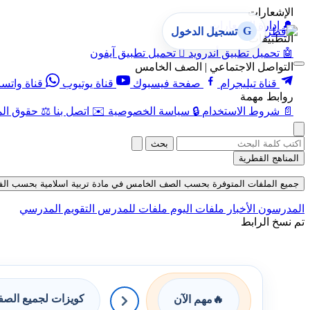
الإشعارات
🔔
إدارة الإشعارات
G
تسجيل الدخول
التطبيقات
🤖
تحميل تطبيق أندرويد

تحميل تطبيق آيفون
التواصل الاجتماعي | الصف الخامس
قناة تيليجرام
صفحة فيسبوك
قناة يوتيوب
قناة واتس
روابط مهمة
📄
شروط الاستخدام
🔒
سياسة الخصوصية
✉️
اتصل بنا
⚖️
حقوق الم
بحث
المناهج القطرية
جميع الملفات المتوفرة بحسب الصف الخامس في مادة تربية اسلامية بحسب الفصل الأو
المدرسون
الأخبار
ملفات اليوم
ملفات للمدرس
التقويم المدرسي
تم نسخ الرابط
كويزات لجميع الص
🔥
مهم الآن