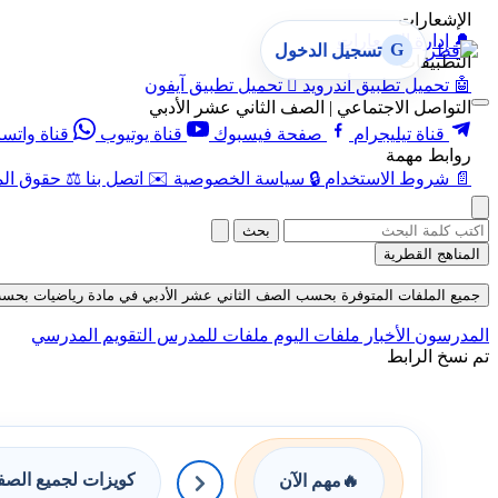
الإشعارات
🔔
إدارة الإشعارات
G
تسجيل الدخول
التطبيقات
🤖
تحميل تطبيق أندرويد

تحميل تطبيق آيفون
التواصل الاجتماعي | الصف الثاني عشر الأدبي
قناة تيليجرام
صفحة فيسبوك
قناة يوتيوب
قناة واتس
روابط مهمة
📄
شروط الاستخدام
🔒
سياسة الخصوصية
✉️
اتصل بنا
⚖️
حقوق الم
بحث
المناهج القطرية
جميع الملفات المتوفرة بحسب الصف الثاني عشر الأدبي في مادة رياضيات بحسب الفصل
المدرسون
الأخبار
ملفات اليوم
ملفات للمدرس
التقويم المدرسي
تم نسخ الرابط
كويزات لجميع الص
🔥
مهم الآن