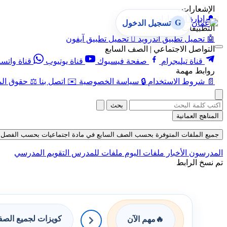
الإشعارات
🔔
إدارة الإشعارات
G
تسجيل الدخول
التطبيقات
🤖
تحميل تطبيق أندرويد

تحميل تطبيق آيفون
التواصل الاجتماعي | الصف السابع
قناة تيليجرام
صفحة فيسبوك
قناة يوتيوب
قناة واتس
روابط مهمة
📄
شروط الاستخدام
🔒
سياسة الخصوصية
✉️
اتصل بنا
⚖️
حقوق الم
بحث
المناهج العمانية
جميع الملفات المتوفرة بحسب الصف السابع في مادة اجتماعيات بحسب الفصل الأول في
المدرسون
الأخبار
ملفات اليوم
ملفات للمدرس
التقويم المدرسي
تم نسخ الرابط
كويزات لجميع الص
🔥
مهم الآن