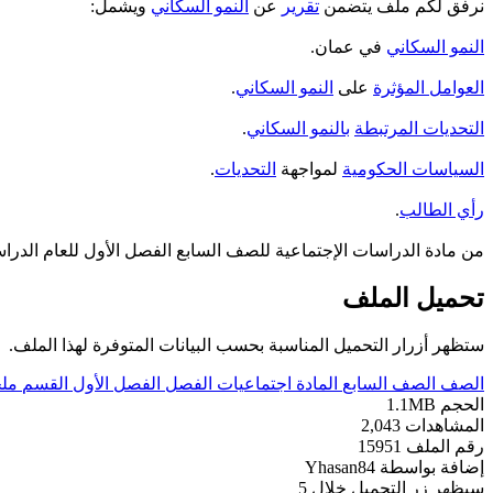
نرفق لكم ملف يتضمن
تقرير
عن
النمو السكاني
ويشمل:
النمو السكاني
في عمان.
العوامل المؤثرة
على
النمو السكاني
.
التحديات المرتبطة
بالنمو السكاني
.
السياسات الحكومية
لمواجهة
التحديات
.
رأي الطالب
.
من مادة الدراسات الإجتماعية للصف السابع الفصل الأول للعام الدراسي 2024-5
تحميل الملف
ستظهر أزرار التحميل المناسبة بحسب البيانات المتوفرة لهذا الملف.
الصف
الصف السابع
المادة
اجتماعيات
الفصل
الفصل الأول
القسم
ملخ
الحجم
1.1MB
المشاهدات
2,043
رقم الملف
15951
إضافة بواسطة
Yhasan84
سيظهر زر التحميل خلال
5