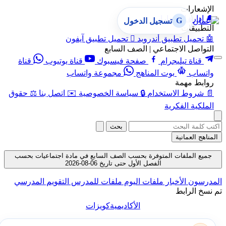
الإشعارات
🔔
إدارة الإشعارات
G
تسجيل الدخول
التطبيقات
🤖
تحميل تطبيق أندرويد

تحميل تطبيق آيفون
التواصل الاجتماعي | الصف السابع
قناة تيليجرام
صفحة فيسبوك
قناة يوتيوب
قناة
واتساب
بوت المناهج
مجموعة واتساب
روابط مهمة
📄
شروط الاستخدام
🔒
سياسة الخصوصية
✉️
اتصل بنا
⚖️
حقوق
الملكية الفكرية
بحث
المناهج العمانية
جميع الملفات المتوفرة بحسب الصف السابع في مادة اجتماعيات بحسب
الفصل الأول حتى تاريخ 06-08-2026
المدرسون
الأخبار
ملفات اليوم
ملفات للمدرس
التقويم المدرسي
تم نسخ الرابط
الأكاديمية
كويزات