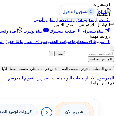
الإشعارات
🔔
إدارة الإشعارات
G
تسجيل الدخول
التطبيقات
🤖
تحميل تطبيق أندرويد

تحميل تطبيق آيفون
التواصل الاجتماعي | الصف الثامن
قناة تيليجرام
صفحة فيسبوك
قناة يوتيوب
قناة واتس
روابط مهمة
📄
شروط الاستخدام
🔒
سياسة الخصوصية
✉️
اتصل بنا
⚖️
حقوق الم
بحث
المناهج العمانية
جميع الملفات المتوفرة بحسب الصف الثامن في مادة علوم بحسب الفصل الأول في قسم ا
المدرسون
الأخبار
ملفات اليوم
ملفات للمدرس
التقويم المدرسي
تم نسخ الرابط
كويزات لجميع الص
🔥
مهم الآن