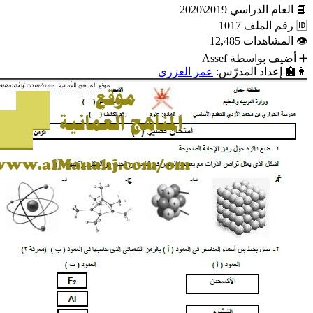
📘
العام الدراسي
2019\2020
🆔
رقم الملف
1017
👁
المشاهدات
12,485
➕
أضيف بواسطة
Assef
👨‍🏫
إعداد المدرّس:
عمر العزري