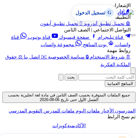
الإشعارات
🔔
إدارة الإشعارات
G
تسجيل الدخول
التطبيقات
🤖
تحميل تطبيق أندرويد

تحميل تطبيق آيفون
التواصل الاجتماعي | الصف الثامن
قناة تيليجرام
صفحة فيسبوك
قناة يوتيوب
قناة
واتساب
بوت المناهج
مجموعة واتساب
روابط مهمة
📄
شروط الاستخدام
🔒
سياسة الخصوصية
✉️
اتصل بنا
⚖️
حقوق
الملكية الفكرية
بحث
المناهج العمانية
جميع الملفات المتوفرة بحسب الصف الثامن في مادة لغة انجليزية بحسب
الفصل الأول حتى تاريخ 06-08-2026
المدرسون
الأخبار
ملفات اليوم
ملفات للمدرس
التقويم المدرسي
تم نسخ الرابط
الأكاديمية
كويزات