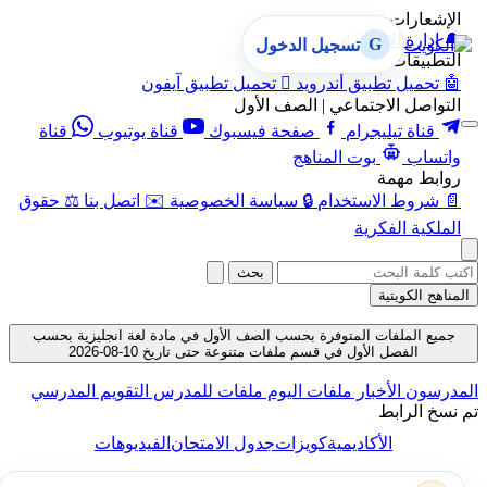
الإشعارات
🔔
إدارة الإشعارات
G
تسجيل الدخول
التطبيقات
🤖
تحميل تطبيق أندرويد

تحميل تطبيق آيفون
التواصل الاجتماعي | الصف الأول
قناة تيليجرام
صفحة فيسبوك
قناة يوتيوب
قناة
واتساب
بوت المناهج
روابط مهمة
📄
شروط الاستخدام
🔒
سياسة الخصوصية
✉️
اتصل بنا
⚖️
حقوق
الملكية الفكرية
بحث
المناهج الكويتية
جميع الملفات المتوفرة بحسب الصف الأول في مادة لغة انجليزية بحسب
الفصل الأول في قسم ملفات متنوعة حتى تاريخ 10-08-2026
المدرسون
الأخبار
ملفات اليوم
ملفات للمدرس
التقويم المدرسي
تم نسخ الرابط
الأكاديمية
كويزات
جدول الامتحان
الفيديوهات