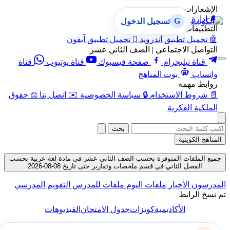
الإشعارات
🔔
إدارة الإشعارات
G
تسجيل الدخول
التطبيقات
🤖
تحميل تطبيق أندرويد

تحميل تطبيق آيفون
التواصل الاجتماعي | الصف الثاني عشر
قناة تيليجرام
صفحة فيسبوك
قناة يوتيوب
قناة
واتساب
بوت المناهج
روابط مهمة
📄
شروط الاستخدام
🔒
سياسة الخصوصية
✉️
اتصل بنا
⚖️
حقوق
الملكية الفكرية
بحث
المناهج الكويتية
جميع الملفات المتوفرة بحسب الصف الثاني عشر في مادة لغة عربية بحسب
الفصل الثاني في قسم ملخصات وتقارير حتى تاريخ 08-08-2026
المدرسون
الأخبار
ملفات اليوم
ملفات للمدرس
التقويم المدرسي
تم نسخ الرابط
الأكاديمية
كويزات
جدول الامتحان
الفيديوهات