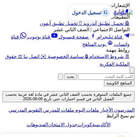
الإشعارات
🔔
إدارة الإشعارات
G
تسجيل الدخول
التطبيقات
🤖
تحميل تطبيق أندرويد

تحميل تطبيق آيفون
التواصل الاجتماعي | الصف الثاني عشر
قناة تيليجرام
صفحة فيسبوك
قناة يوتيوب
قناة
واتساب
بوت المناهج
روابط مهمة
📄
شروط الاستخدام
🔒
سياسة الخصوصية
✉️
اتصل بنا
⚖️
حقوق
الملكية الفكرية
بحث
المناهج الكويتية
جميع الملفات المتوفرة بحسب الصف الثاني عشر في مادة لغة عربية بحسب
الفصل الثاني في قسم اختبارات حتى تاريخ 09-08-2026
المدرسون
الأخبار
ملفات اليوم
ملفات للمدرس
التقويم المدرسي
تم نسخ الرابط
الأكاديمية
كويزات
جدول الامتحان
الفيديوهات