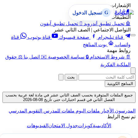
الإشعارات
🔔
إدارة الإشعارات
G
تسجيل الدخول
التطبيقات
🤖
تحميل تطبيق أندرويد

تحميل تطبيق آيفون
التواصل الاجتماعي | الصف الثاني عشر
قناة تيليجرام
صفحة فيسبوك
قناة يوتيوب
قناة
واتساب
بوت المناهج
روابط مهمة
📄
شروط الاستخدام
🔒
سياسة الخصوصية
✉️
اتصل بنا
⚖️
حقوق
الملكية الفكرية
بحث
المناهج الكويتية
جميع الملفات المتوفرة بحسب الصف الثاني عشر في مادة لغة عربية بحسب
الفصل الثاني في قسم اختبارات حتى تاريخ 08-08-2026
المدرسون
الأخبار
ملفات اليوم
ملفات للمدرس
التقويم المدرسي
تم نسخ الرابط
الأكاديمية
كويزات
جدول الامتحان
الفيديوهات