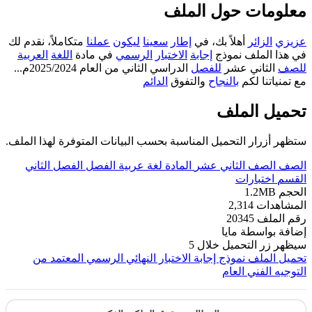
معلومات حول الملف
عزيزي
الزائر
أهلاً بك، في
إطار
سعينا
ليكون
عملنا
متكاملاً، نقدم لك
في هذا الملف نموذج
إجابة
الاختبار
الرسمي
في مادة
اللغة
العربية
للصف
الثاني عشر
للفصل
الدراسي الثاني من العام 2025/2024م...
مع تمنياتنا لكم
بالنجاح
والتفوق
الدائم
تحميل الملف
ستظهر أزرار التحميل المناسبة بحسب البيانات المتوفرة لهذا الملف.
الصف
الصف الثاني عشر
المادة
لغة عربية
الفصل
الفصل الثاني
القسم
اختبارات
الحجم
1.2MB
المشاهدات
2,314
رقم الملف
20345
إضافة بواسطة
مايا
سيظهر زر التحميل خلال
5
تحميل الملف
نموذج إجابة الاختبار النهائي الرسمي المعتمد من
التوجيه الفني العام