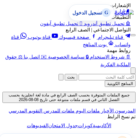
الإشعارات
🔔
إدارة الإشعارات
G
تسجيل الدخول
التطبيقات
🤖
تحميل تطبيق أندرويد

تحميل تطبيق آيفون
التواصل الاجتماعي | الصف الرابع
قناة تيليجرام
صفحة فيسبوك
قناة يوتيوب
قناة
واتساب
بوت المناهج
روابط مهمة
📄
شروط الاستخدام
🔒
سياسة الخصوصية
✉️
اتصل بنا
⚖️
حقوق
الملكية الفكرية
بحث
المناهج الكويتية
جميع الملفات المتوفرة بحسب الصف الرابع في مادة لغة انجليزية بحسب
الفصل الثاني في قسم ملفات متنوعة حتى تاريخ 08-08-2026
المدرسون
الأخبار
ملفات اليوم
ملفات للمدرس
التقويم المدرسي
تم نسخ الرابط
الأكاديمية
كويزات
جدول الامتحان
الفيديوهات