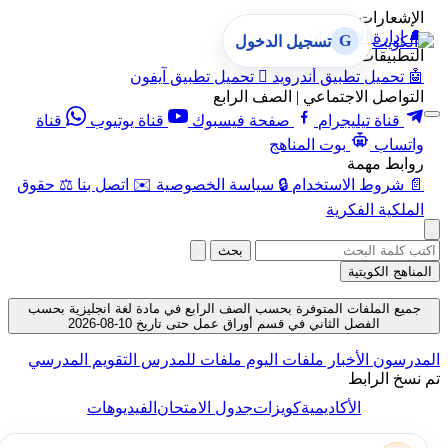
الإشعارات
🔔
إدارة الإشعارات
G
تسجيل الدخول
التطبيقات
🤖
تحميل تطبيق أندرويد

تحميل تطبيق آيفون
التواصل الاجتماعي | الصف الرابع
قناة تيليجرام
صفحة فيسبوك
قناة يوتيوب
قناة
واتساب
بوت المناهج
روابط مهمة
📄
شروط الاستخدام
🔒
سياسة الخصوصية
✉️
اتصل بنا
⚖️
حقوق
الملكية الفكرية
بحث
المناهج الكويتية
جميع الملفات المتوفرة بحسب الصف الرابع في مادة لغة انجليزية بحسب
الفصل الثاني في قسم أوراق عمل حتى تاريخ 10-08-2026
المدرسون
الأخبار
ملفات اليوم
ملفات للمدرس
التقويم المدرسي
تم نسخ الرابط
الأكاديمية
كويزات
جدول الامتحان
الفيديوهات