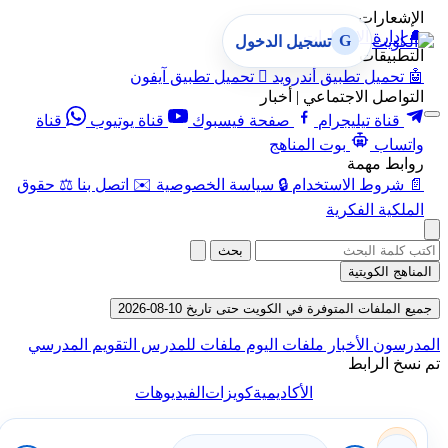
الإشعارات
🔔
إدارة الإشعارات
G
تسجيل الدخول
التطبيقات
🤖
تحميل تطبيق أندرويد

تحميل تطبيق آيفون
التواصل الاجتماعي | أخبار
قناة تيليجرام
صفحة فيسبوك
قناة يوتيوب
قناة
واتساب
بوت المناهج
روابط مهمة
📄
شروط الاستخدام
🔒
سياسة الخصوصية
✉️
اتصل بنا
⚖️
حقوق
الملكية الفكرية
بحث
المناهج الكويتية
جميع الملفات المتوفرة في الكويت حتى تاريخ 10-08-2026
المدرسون
الأخبار
ملفات اليوم
ملفات للمدرس
التقويم المدرسي
تم نسخ الرابط
الأكاديمية
كويزات
الفيديوهات