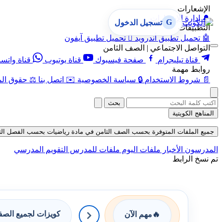
الإشعارات
🔔
إدارة الإشعارات
G
تسجيل الدخول
التطبيقات
🤖
تحميل تطبيق أندرويد

تحميل تطبيق آيفون
التواصل الاجتماعي | الصف الثامن
قناة تيليجرام
صفحة فيسبوك
قناة يوتيوب
قناة واتس
روابط مهمة
📄
شروط الاستخدام
🔒
سياسة الخصوصية
✉️
اتصل بنا
⚖️
حقوق الم
بحث
المناهج الكويتية
جميع الملفات المتوفرة بحسب الصف الثامن في مادة رياضيات بحسب الفصل الثاني في 
المدرسون
الأخبار
ملفات اليوم
ملفات للمدرس
التقويم المدرسي
تم نسخ الرابط
كويزات لجميع الص
🔥
مهم الآن