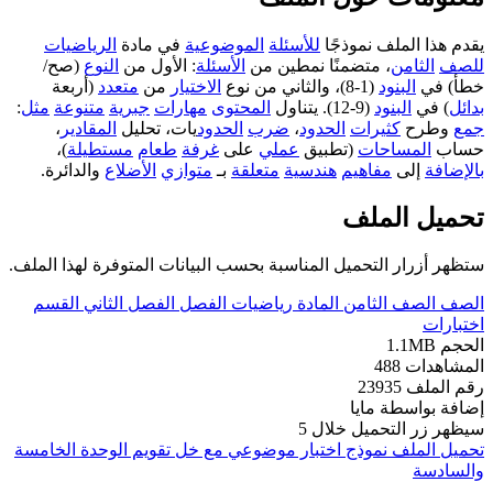
يقدم هذا الملف نموذجًا
للأسئلة
الموضوعية
في مادة
الرياضيات
للصف
الثامن
، متضمنًا نمطين من
الأسئلة
: الأول من
النوع
(صح/
خطأ) في
البنود
(1-8)، والثاني من نوع
الاختيار
من
متعدد
(أربعة
بدائل
) في
البنود
(9-12). يتناول
المحتوى
مهارات
جبرية
متنوعة
مثل
:
جمع
وطرح
كثيرات
الحدود
،
ضرب
الحدود
يات، تحليل
المقادير
،
حساب
المساحات
(تطبيق
عملي
على
غرفة
طعام
مستطيلة
)،
بالإضافة
إلى
مفاهيم
هندسية
متعلقة
بـ
متوازي
الأضلاع
والدائرة.
تحميل الملف
ستظهر أزرار التحميل المناسبة بحسب البيانات المتوفرة لهذا الملف.
الصف
الصف الثامن
المادة
رياضيات
الفصل
الفصل الثاني
القسم
اختبارات
الحجم
1.1MB
المشاهدات
488
رقم الملف
23935
إضافة بواسطة
مايا
سيظهر زر التحميل خلال
5
تحميل الملف
نموذج اختبار موضوعي مع خل تقويم الوحدة الخامسة
والسادسة