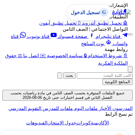
الإشعارات
🔔
إدارة الإشعارات
G
تسجيل الدخول
التطبيقات
🤖
تحميل تطبيق أندرويد

تحميل تطبيق آيفون
التواصل الاجتماعي | الصف الثامن
قناة تيليجرام
صفحة فيسبوك
قناة يوتيوب
قناة
واتساب
بوت المناهج
روابط مهمة
📄
شروط الاستخدام
🔒
سياسة الخصوصية
✉️
اتصل بنا
⚖️
حقوق
الملكية الفكرية
بحث
المناهج الكويتية
جميع الملفات المتوفرة بحسب الصف الثامن في مادة رياضيات بحسب
الفصل الثاني في قسم اختبارات حتى تاريخ 06-08-2026
المدرسون
الأخبار
ملفات اليوم
ملفات للمدرس
التقويم المدرسي
تم نسخ الرابط
الأكاديمية
كويزات
جدول الامتحان
الفيديوهات