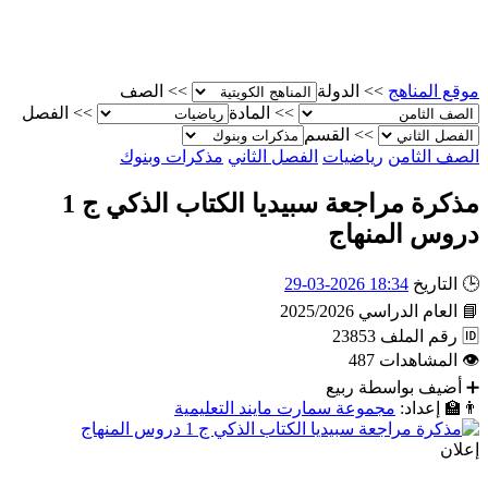
موقع المناهج
>>
الدولة
>>
الصف
>>
المادة
>>
الفصل
>>
القسم
الصف الثامن
رياضيات
الفصل الثاني
مذكرات وبنوك
مذكرة مراجعة سبيديا الكتاب الذكي ج 1
دروس المنهاج
🕒
التاريخ
18:34 2026-03-29
📘
العام الدراسي
2025/2026
🆔
رقم الملف
23853
👁
المشاهدات
487
➕
أضيف بواسطة
ربيع
👨‍🏫
إعداد:
مجموعة سمارت مايند التعليمية
إعلان