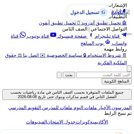
الإشعارات
🔔
إدارة الإشعارات
G
تسجيل الدخول
التطبيقات
🤖
تحميل تطبيق أندرويد

تحميل تطبيق آيفون
التواصل الاجتماعي | الصف الثامن
قناة تيليجرام
صفحة فيسبوك
قناة يوتيوب
قناة
واتساب
بوت المناهج
روابط مهمة
📄
شروط الاستخدام
🔒
سياسة الخصوصية
✉️
اتصل بنا
⚖️
حقوق
الملكية الفكرية
بحث
المناهج الكويتية
جميع الملفات المتوفرة بحسب الصف الثامن في مادة رياضيات بحسب
الفصل الثاني في قسم مذكرات وبنوك حتى تاريخ 08-08-2026
المدرسون
الأخبار
ملفات اليوم
ملفات للمدرس
التقويم المدرسي
تم نسخ الرابط
الأكاديمية
كويزات
جدول الامتحان
الفيديوهات