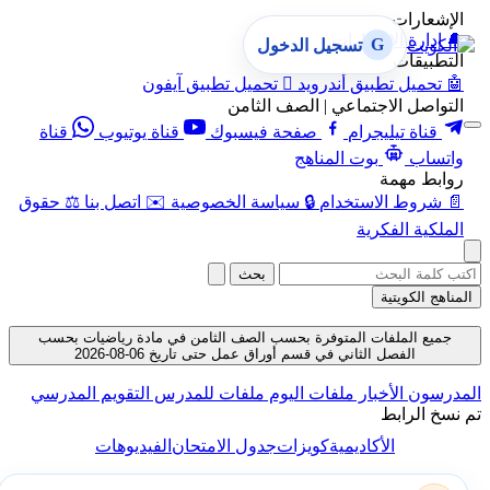
الإشعارات
🔔
إدارة الإشعارات
G
تسجيل الدخول
التطبيقات
🤖
تحميل تطبيق أندرويد

تحميل تطبيق آيفون
التواصل الاجتماعي | الصف الثامن
قناة تيليجرام
صفحة فيسبوك
قناة يوتيوب
قناة
واتساب
بوت المناهج
روابط مهمة
📄
شروط الاستخدام
🔒
سياسة الخصوصية
✉️
اتصل بنا
⚖️
حقوق
الملكية الفكرية
بحث
المناهج الكويتية
جميع الملفات المتوفرة بحسب الصف الثامن في مادة رياضيات بحسب
الفصل الثاني في قسم أوراق عمل حتى تاريخ 06-08-2026
المدرسون
الأخبار
ملفات اليوم
ملفات للمدرس
التقويم المدرسي
تم نسخ الرابط
الأكاديمية
كويزات
جدول الامتحان
الفيديوهات