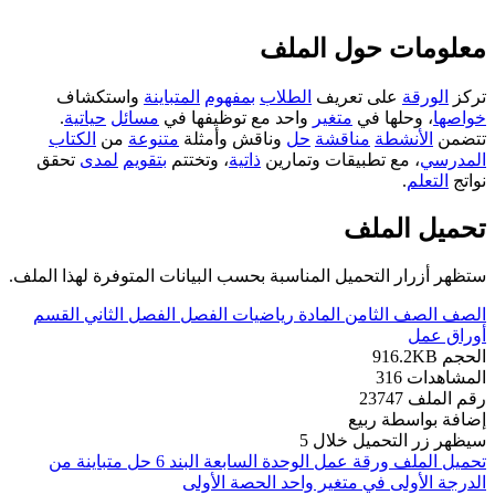
معلومات حول الملف
تركز
الورقة
على تعريف
الطلاب
بمفهوم
المتباينة
واستكشاف
خواصها
، وحلها في
متغير
واحد مع توظيفها في
مسائل
حياتية
.
تتضمن
الأنشطة
مناقشة
حل
وناقش وأمثلة
متنوعة
من
الكتاب
المدرسي
، مع تطبيقات وتمارين
ذاتية
، وتختتم
بتقويم
لمدى
تحقق
نواتج
التعلم
.
تحميل الملف
ستظهر أزرار التحميل المناسبة بحسب البيانات المتوفرة لهذا الملف.
الصف
الصف الثامن
المادة
رياضيات
الفصل
الفصل الثاني
القسم
أوراق عمل
الحجم
916.2KB
المشاهدات
316
رقم الملف
23747
إضافة بواسطة
ربيع
سيظهر زر التحميل خلال
5
تحميل الملف
ورقة عمل الوحدة السابعة البند 6 حل متباينة من
الدرجة الأولى في متغير واحد الحصة الأولى