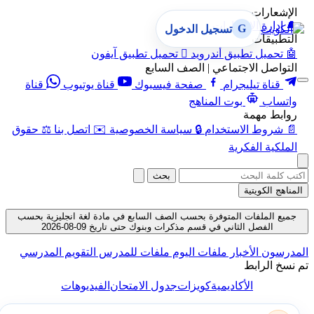
الإشعارات
🔔
إدارة الإشعارات
G
تسجيل الدخول
التطبيقات
🤖
تحميل تطبيق أندرويد

تحميل تطبيق آيفون
التواصل الاجتماعي | الصف السابع
قناة تيليجرام
صفحة فيسبوك
قناة يوتيوب
قناة
واتساب
بوت المناهج
روابط مهمة
📄
شروط الاستخدام
🔒
سياسة الخصوصية
✉️
اتصل بنا
⚖️
حقوق
الملكية الفكرية
بحث
المناهج الكويتية
جميع الملفات المتوفرة بحسب الصف السابع في مادة لغة انجليزية بحسب
الفصل الثاني في قسم مذكرات وبنوك حتى تاريخ 09-08-2026
المدرسون
الأخبار
ملفات اليوم
ملفات للمدرس
التقويم المدرسي
تم نسخ الرابط
الأكاديمية
كويزات
جدول الامتحان
الفيديوهات