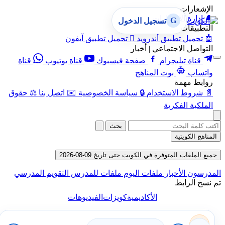
الإشعارات
🔔
إدارة الإشعارات
G
تسجيل الدخول
التطبيقات
🤖
تحميل تطبيق أندرويد

تحميل تطبيق آيفون
التواصل الاجتماعي | أخبار
قناة تيليجرام
صفحة فيسبوك
قناة يوتيوب
قناة
واتساب
بوت المناهج
روابط مهمة
📄
شروط الاستخدام
🔒
سياسة الخصوصية
✉️
اتصل بنا
⚖️
حقوق
الملكية الفكرية
بحث
المناهج الكويتية
جميع الملفات المتوفرة في الكويت حتى تاريخ 09-08-2026
المدرسون
الأخبار
ملفات اليوم
ملفات للمدرس
التقويم المدرسي
تم نسخ الرابط
الأكاديمية
كويزات
الفيديوهات