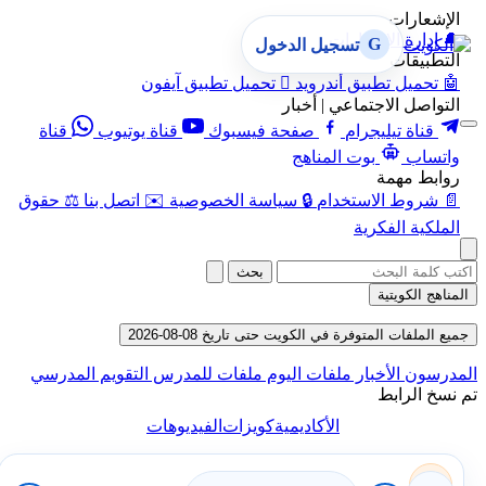
الإشعارات
🔔
إدارة الإشعارات
G
تسجيل الدخول
التطبيقات
🤖
تحميل تطبيق أندرويد

تحميل تطبيق آيفون
التواصل الاجتماعي | أخبار
قناة تيليجرام
صفحة فيسبوك
قناة يوتيوب
قناة
واتساب
بوت المناهج
روابط مهمة
📄
شروط الاستخدام
🔒
سياسة الخصوصية
✉️
اتصل بنا
⚖️
حقوق
الملكية الفكرية
بحث
المناهج الكويتية
جميع الملفات المتوفرة في الكويت حتى تاريخ 08-08-2026
المدرسون
الأخبار
ملفات اليوم
ملفات للمدرس
التقويم المدرسي
تم نسخ الرابط
الأكاديمية
كويزات
الفيديوهات