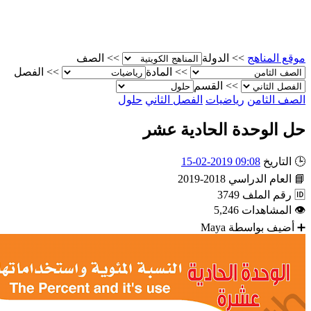
مناهج
>>
الدولة
>>
الصف
>>
المادة
>>
الفصل
>>
القسم
لثامن
رياضيات
الفصل الثاني
حلول
لوحدة الحادية عشر
ريخ
09:08 2019-02-15
م الدراسي
2018-2019
 الملف
3749
شاهدات
5,246
 بواسطة
Maya