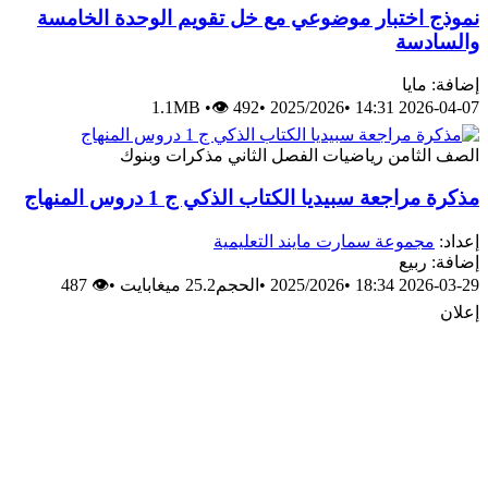
 اختبار موضوعي مع خل تقويم الوحدة الخامسة
دسة
مايا
1.1MB
•
👁 492
•
2025/2026
•
2026-0
لثامن
رياضيات
الفصل الثاني
مذكرات وبنوك
اجعة سبيديا الكتاب الذكي ج 1 دروس المنهاج
جموعة سمارت مايند التعليمية
ربيع
2026-0
•
2025/2026
•
الحجم25.2 ميغابايت
•
👁 487