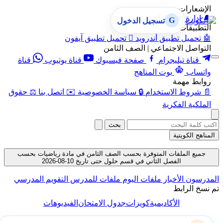
عارات
ارة الإشعارات
G
تسجيل الدخول
بيقات
ميل تطبيق أندرويد

تحميل تطبيق آيفون
اصل الاجتماعي | الصف الثامن
ناة تيليجرام
صفحة فيسبوك
قناة يوتيوب
قناة
اب
بوت المناهج
ط مهمة
روط الاستخدام
🔒
سياسة الخصوصية
✉️
اتصل بنا
⚖️
حقوق
ية الفكرية
بحث
 الكويتية
ع الملفات المتوفرة بحسب الصف الثامن في مادة رياضيات بحسب
الفصل الثاني في قسم حلول حتى تاريخ 10-08-2026
سون
الأخبار
ملفات اليوم
ملفات للمدرس
التقويم المدرسي
الرابط
الأكاديمية
كويزات
جدول الامتحان
الفيديوهات