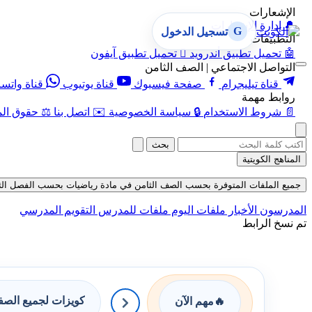
الإشعارات
🔔
إدارة الإشعارات
G
تسجيل الدخول
التطبيقات
🤖
تحميل تطبيق أندرويد

تحميل تطبيق آيفون
التواصل الاجتماعي | الصف الثامن
قناة تيليجرام
صفحة فيسبوك
قناة يوتيوب
قناة واتس
روابط مهمة
📄
شروط الاستخدام
🔒
سياسة الخصوصية
✉️
اتصل بنا
⚖️
حقوق الم
بحث
المناهج الكويتية
جميع الملفات المتوفرة بحسب الصف الثامن في مادة رياضيات بحسب الفصل الثاني في 
المدرسون
الأخبار
ملفات اليوم
ملفات للمدرس
التقويم المدرسي
تم نسخ الرابط
كويزات لجميع الص
🔥
مهم الآن